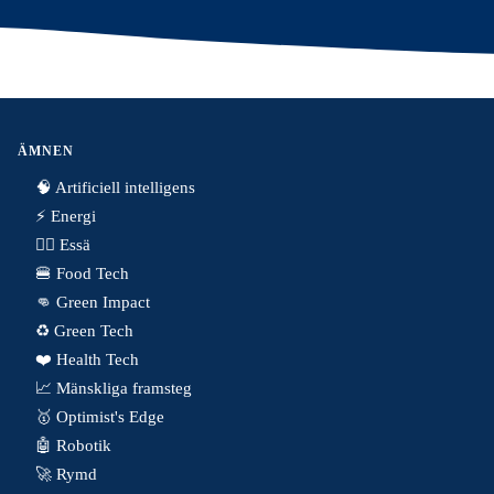
ÄMNEN
🧠 Artificiell intelligens
⚡️ Energi
✍🏼 Essä
🍔 Food Tech
👊 Green Impact
♻️ Green Tech
❤️ Health Tech
📈 Mänskliga framsteg
🥇 Optimist's Edge
🤖 Robotik
🚀 Rymd