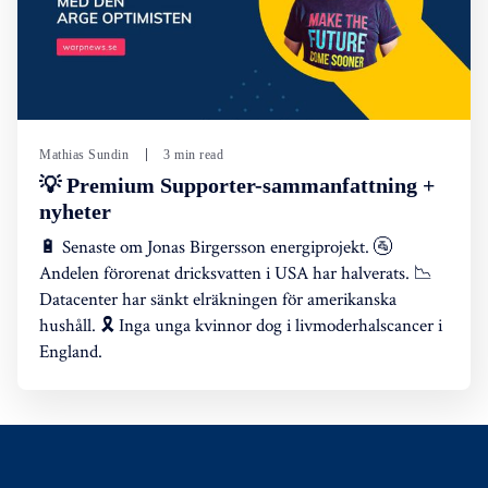
Mathias Sundin
3 min read
💡 Premium Supporter-sammanfattning +
nyheter
🔋 Senaste om Jonas Birgersson energiprojekt. 🚰
Andelen förorenat dricksvatten i USA har halverats. 📉
Datacenter har sänkt elräkningen för amerikanska
hushåll. 🎗️ Inga unga kvinnor dog i livmoderhalscancer i
England.