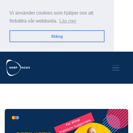
Vi använder cookies som hjälper oss att
förbättra vår webbsida.
Läs mer
Stäng
Sök Warp News