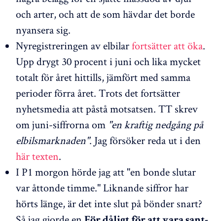
och arter, och att de som hävdar det borde
nyansera sig.
Nyregistreringen av elbilar
fortsätter att öka
.
Upp drygt 30 procent i juni och lika mycket
totalt för året hittills, jämfört med samma
perioder förra året. Trots det fortsätter
nyhetsmedia att påstå motsatsen. TT skrev
om juni-siffrorna om
"en kraftig nedgång på
elbilsmarknaden"
. Jag försöker reda ut i den
här texten
.
I P1 morgon hörde jag att "en bonde slutar
var åttonde timme." Liknande siffror har
hörts länge, är det inte slut på bönder snart?
Så jag gjorde en
För dåligt för att vara sant-