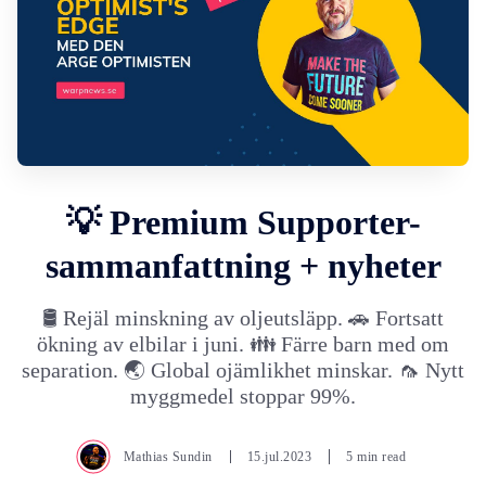
💡 Premium Supporter-
sammanfattning + nyheter
🛢️ Rejäl minskning av oljeutsläpp. 🚗 Fortsatt
ökning av elbilar i juni. 👪 Färre barn med om
separation. 🌏 Global ojämlikhet minskar. 🦟 Nytt
myggmedel stoppar 99%.
Mathias Sundin
15.jul.2023
5 min read