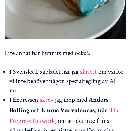
Lite annat har hunnits med också.
I Svenska Dagbladet har jag
skrivit
om varför
vi inte behöver någon specialregling av AI
nu.
I Expressen
skrev
jag ihop med
Anders
och
, från
The
Bolling
Emma Varvaloucas
Progress Network
, om att det inte finns
några belägg för en sjätte massdöd av djur