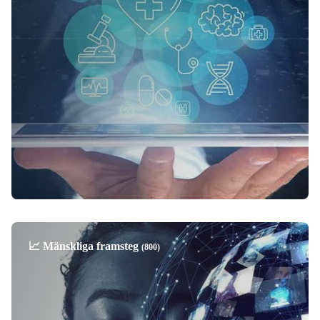
📈 Mänskliga framsteg
(800)