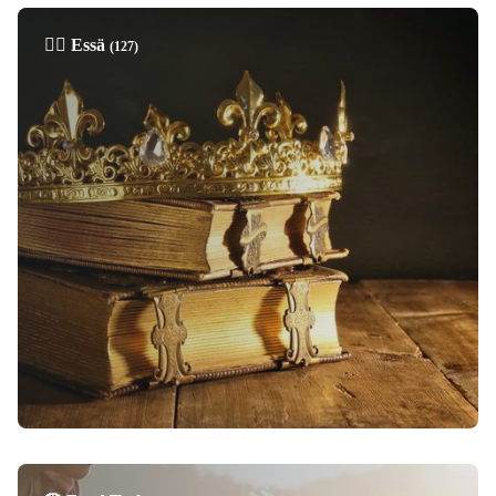
✍🏼 Essä
(127)