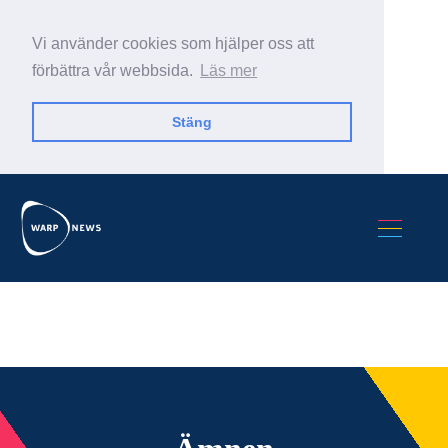
Vi använder cookies som hjälper oss att
förbättra vår webbsida.
Läs mer
Stäng
Sök Warp News