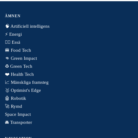
ÄMNEN
🧠 Artificiell intelligens
⚡️ Energi
✍🏼 Essä
🍔 Food Tech
👊 Green Impact
♻️ Green Tech
❤️ Health Tech
📈 Mänskliga framsteg
🥇 Optimist's Edge
🤖 Robotik
🚀 Rymd
Space Impact
🚘 Transporter