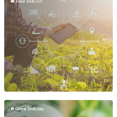
🍔 Food Tech
(127)
♻️ Green Tech
(640)