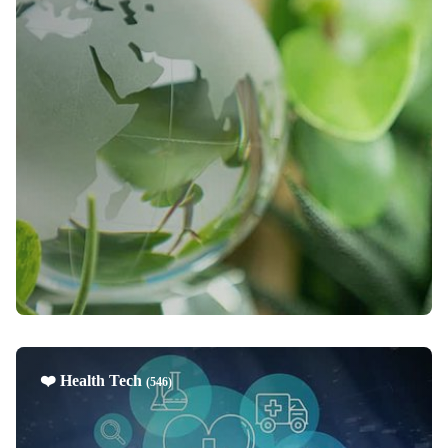
❤️ Health Tech
(546)