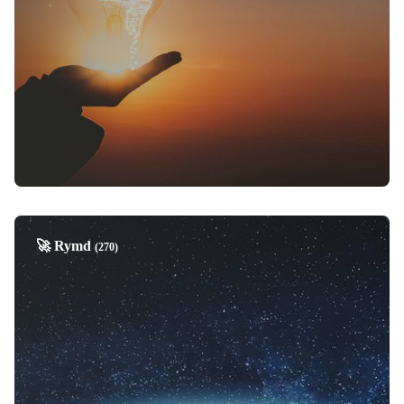
🚀 Rymd
(270)