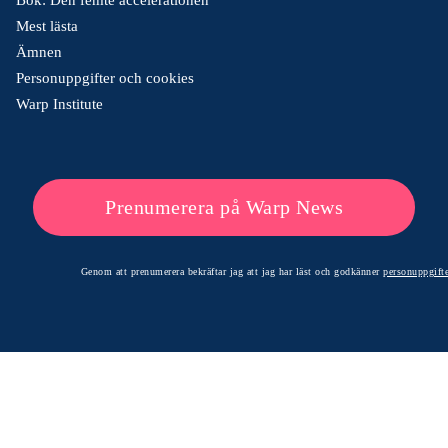
Mest lästa
Ämnen
Personuppgifter och cookies
Warp Institute
Prenumerera på Warp News
Genom att prenumerera bekräftar jag att jag har läst och godkänner
personuppgifte
© 2026 Warp News – Faktabaserade optimistiska nyheter
Optimists Edge Media AB - St. Persgatan 19, 60233 Norrköping