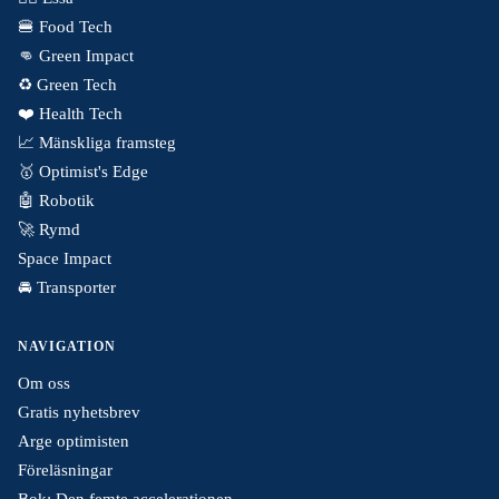
🍔 Food Tech
👊 Green Impact
♻️ Green Tech
❤️ Health Tech
📈 Mänskliga framsteg
🥇 Optimist's Edge
🤖 Robotik
🚀 Rymd
Space Impact
🚘 Transporter
NAVIGATION
Om oss
Gratis nyhetsbrev
Arge optimisten
Föreläsningar
Bok: Den femte accelerationen