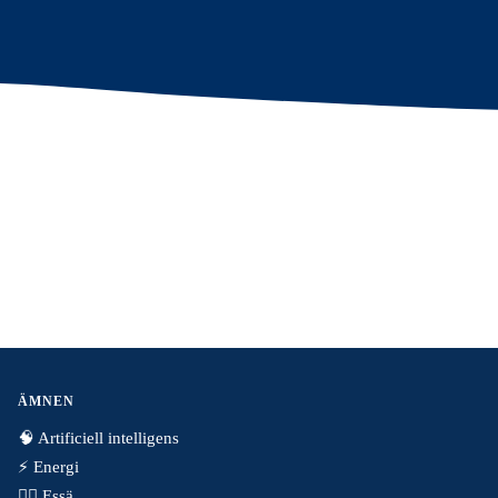
ÄMNEN
🧠 Artificiell intelligens
⚡️ Energi
✍🏼 Essä