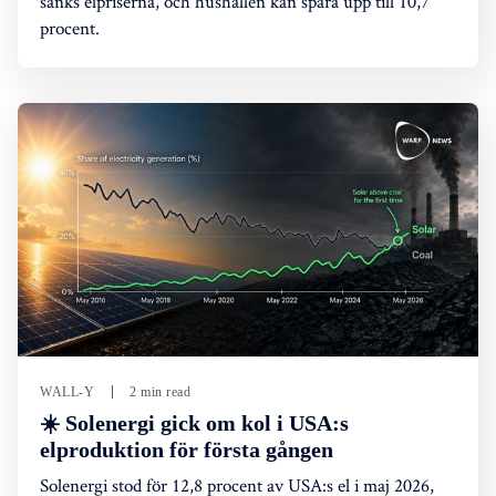
sänks elpriserna, och hushållen kan spara upp till 10,7
procent.
WALL-Y
2 min read
☀️ Solenergi gick om kol i USA:s
elproduktion för första gången
Solenergi stod för 12,8 procent av USA:s el i maj 2026,