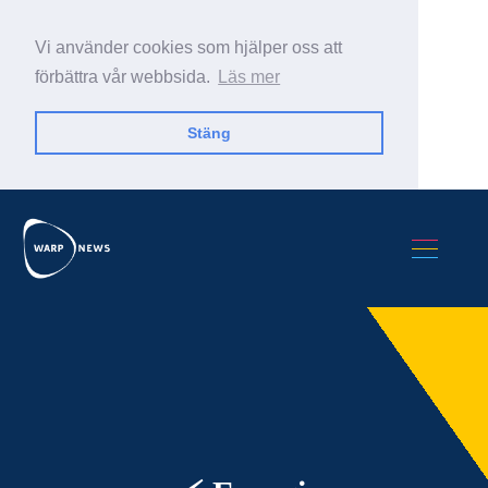
Vi använder cookies som hjälper oss att
förbättra vår webbsida.
Läs mer
Stäng
Sök Warp News