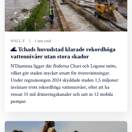
WALL-Y
1 min read
🌊 Tchads huvudstad klarade rekordhöga
vattennivåer utan stora skador
N'Djamena ligger där floderna Chari och Logone möts,
vilket gör staden mycket utsatt för översvämningar.
Under regnsäsongen 2024 skyddade staden 1,5 miljoner
invånare trots rekordhöga vattennivåer, efter att ha
rensat 35 mil dräneringskanaler och satt in 12 mobila
pumpar.