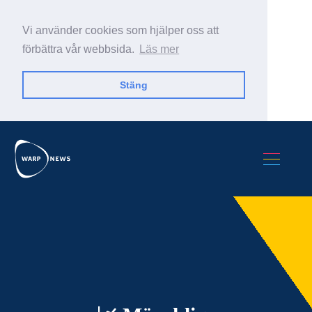
Vi använder cookies som hjälper oss att
förbättra vår webbsida.
Läs mer
Stäng
Sök Warp News