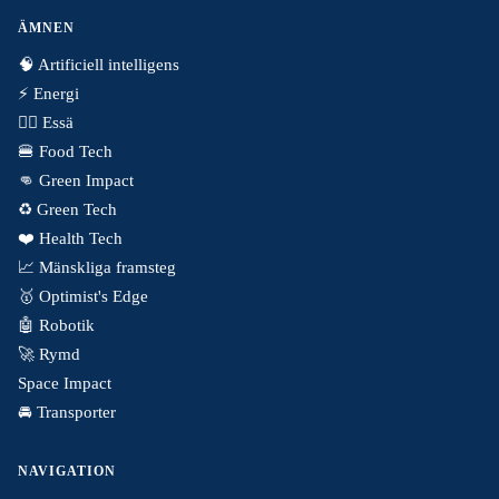
ÄMNEN
🧠 Artificiell intelligens
⚡️ Energi
✍🏼 Essä
🍔 Food Tech
👊 Green Impact
♻️ Green Tech
❤️ Health Tech
📈 Mänskliga framsteg
🥇 Optimist's Edge
🤖 Robotik
🚀 Rymd
Space Impact
🚘 Transporter
NAVIGATION