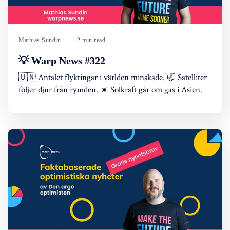
Mathias Sundin
2 min read
💡 Warp News #322
🇺🇳 Antalet flyktingar i världen minskade. 🦏 Satelliter
följer djur från rymden. ☀️ Solkraft går om gas i Asien.