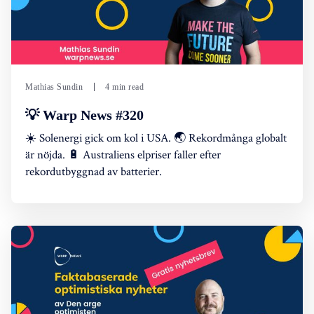
Mathias Sundin
4 min read
💡 Warp News #320
☀️ Solenergi gick om kol i USA. 🌏 Rekordmånga globalt
är nöjda. 🔋 Australiens elpriser faller efter
rekordutbyggnad av batterier.