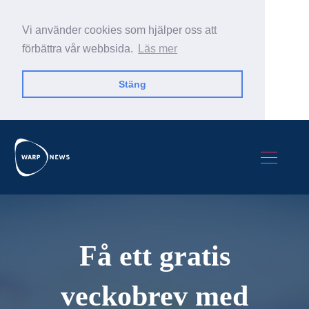
Vi använder cookies som hjälper oss att
förbättra vår webbsida.
Läs mer
Stäng
Sök Warp News
Få ett gratis
veckobrev med