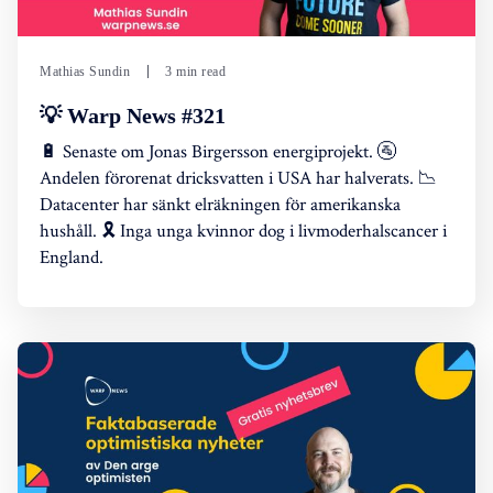
Mathias Sundin
3 min read
💡 Warp News #321
🔋 Senaste om Jonas Birgersson energiprojekt. 🚰
Andelen förorenat dricksvatten i USA har halverats. 📉
Datacenter har sänkt elräkningen för amerikanska
hushåll. 🎗️ Inga unga kvinnor dog i livmoderhalscancer i
England.