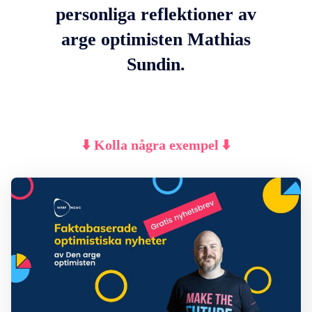
personliga reflektioner av
arge optimisten Mathias
Sundin.
⬇️ Kolla några exempel ⬇️