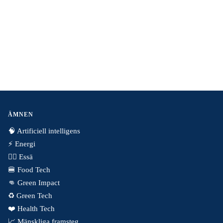
ÄMNEN
🧠 Artificiell intelligens
⚡️ Energi
✍🏼 Essä
🍔 Food Tech
👊 Green Impact
♻️ Green Tech
❤️ Health Tech
📈 Mänskliga framsteg