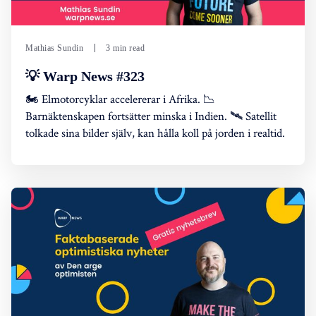
Mathias Sundin
3 min read
💡 Warp News #323
🏍️ Elmotorcyklar accelererar i Afrika. 📉
Barnäktenskapen fortsätter minska i Indien. 🛰️ Satellit
tolkade sina bilder själv, kan hålla koll på jorden i realtid.