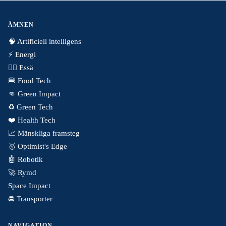
ÄMNEN
🧠 Artificiell intelligens
⚡️ Energi
✍🏼 Essä
🍔 Food Tech
👊 Green Impact
♻️ Green Tech
❤️ Health Tech
📈 Mänskliga framsteg
🥇 Optimist's Edge
🤖 Robotik
🚀 Rymd
Space Impact
🚘 Transporter
NAVIGATION