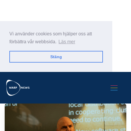
Vi använder cookies som hjälper oss att
förbättra vår webbsida.
Läs mer
Stäng
Sök Warp News