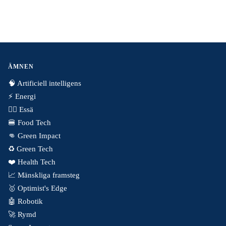
ÄMNEN
🧠 Artificiell intelligens
⚡️ Energi
✍🏼 Essä
🍔 Food Tech
👊 Green Impact
♻️ Green Tech
❤️ Health Tech
📈 Mänskliga framsteg
🥇 Optimist's Edge
🤖 Robotik
🚀 Rymd