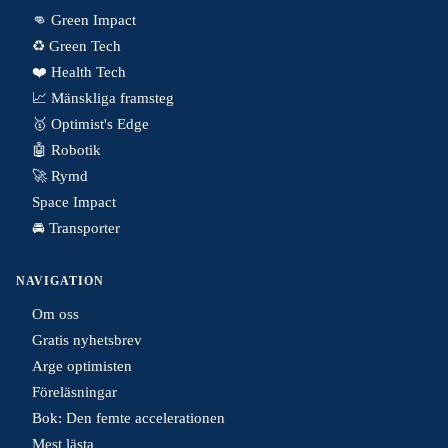
👊 Green Impact
♻️ Green Tech
❤️ Health Tech
📈 Mänskliga framsteg
🥇 Optimist's Edge
🤖 Robotik
🚀 Rymd
Space Impact
🚘 Transporter
NAVIGATION
Om oss
Gratis nyhetsbrev
Arge optimisten
Föreläsningar
Bok: Den femte accelerationen
Mest lästa