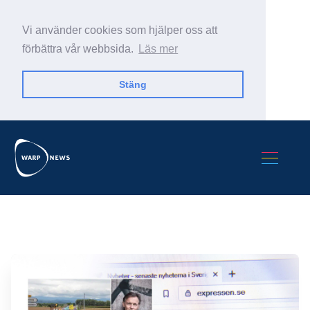
Vi använder cookies som hjälper oss att
förbättra vår webbsida.
Läs mer
Stäng
Sök Warp News