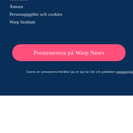
Ämnen
Personuppgifter och cookies
Warp Institute
Prenumerera på Warp News
Genom att prenumerera bekräftar jag att jag har läst och godkänner
personuppgif
© 2026 Warp News – Faktabaserade optimistiska nyheter
Optimists Edge Media AB - St. Persgatan 19, 60233 Norrköping