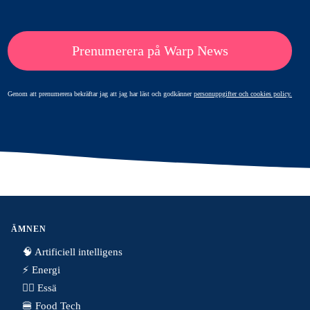
Prenumerera på Warp News
Genom att prenumerera bekräftar jag att jag har läst och godkänner
personuppgifter och cookies policy.
ÄMNEN
🧠 Artificiell intelligens
⚡️ Energi
✍🏼 Essä
🍔 Food Tech