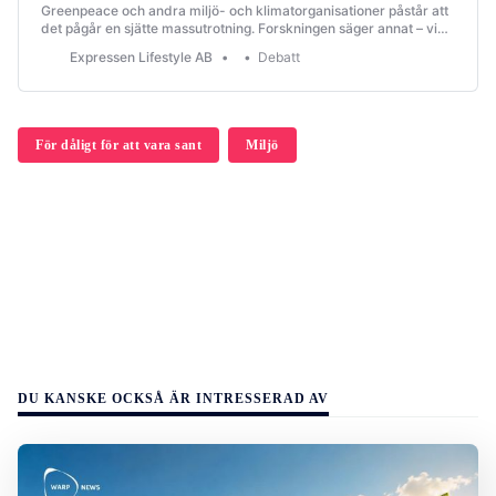
Greenpeace och andra miljö- och klimatorganisationer påstår att
det pågår en sjätte massutrotning. Forskningen säger annat – vi
har räddat många arter som var utdöende på 1900-talet, skriver
Expressen Lifestyle AB
Debatt
tre debattörer.
För dåligt för att vara sant
Miljö
DU KANSKE OCKSÅ ÄR INTRESSERAD AV