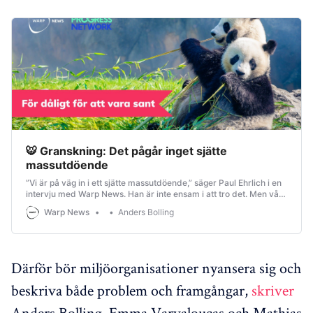
🐯 Granskning: Det pågår inget sjätte
massutdöende
”Vi är på väg in i ett sjätte massutdöende,” säger Paul Ehrlich i en
intervju med Warp News. Han är inte ensam i att tro det. Men vår
granskning visar att de har fel. Det saknas dock inte problem med
Warp News
Anders Bolling
artutrotning, men vi har nu lärt oss att hantera dem.
Därför bör miljöorganisationer nyansera sig och
beskriva både problem och framgångar,
skriver
Anders Bolling, Emma Varvaloucas och Mathias