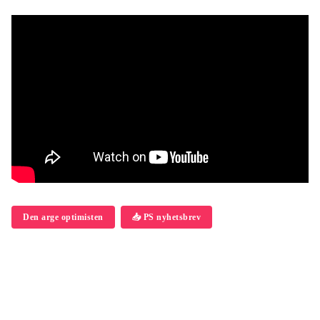
Den arge optimisten
📥 PS nyhetsbrev