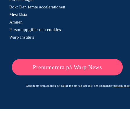
Bok: Den femte accelerationen
Mest lästa
Ämnen
Personuppgifter och cookies
Warp Institute
Prenumerera på Warp News
Genom att prenumerera bekräftar jag att jag har läst och godkänner
personuppgif
© 2026 Warp News – Faktabaserade optimistiska nyheter