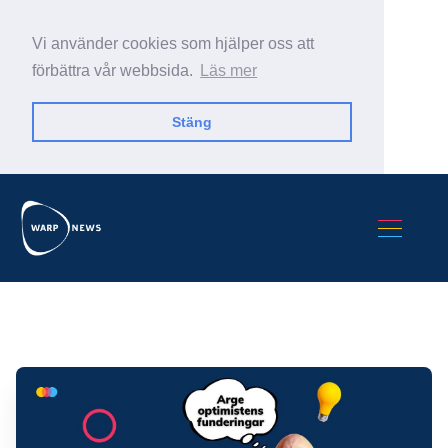
Vi använder cookies som hjälper oss att
förbättra vår webbsida.
Läs mer
Stäng
Sök Warp News