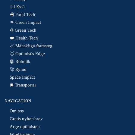
✍🏼 Essä
🍔 Food Tech
👊 Green Impact
♻️ Green Tech
❤️ Health Tech
📈 Mänskliga framsteg
🥇 Optimist's Edge
🤖 Robotik
🚀 Rymd
Space Impact
🚘 Transporter
NAVIGATION
Om oss
Gratis nyhetsbrev
Arge optimisten
Föreläsningar