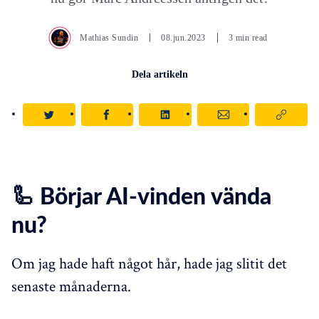
Mathias Sundin
08.jun.2023
3 min read
Dela artikeln
🦾 Börjar AI-vinden vända
nu?
Om jag hade haft något hår, hade jag slitit det
senaste månaderna.