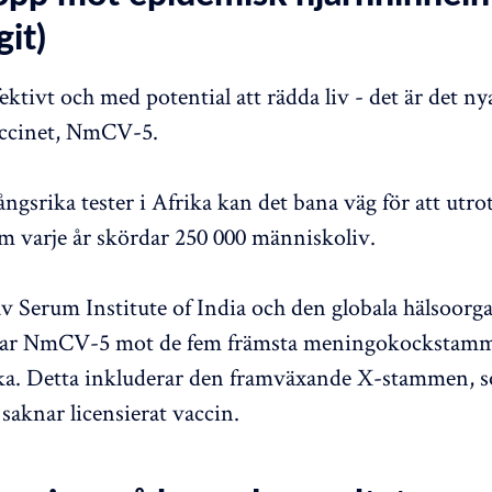
it)
fektivt och med potential att rädda liv - det är det ny
ccinet, NmCV-5.
ngsrika tester i Afrika kan det bana väg för att utro
 varje år skördar 250 000 människoliv.
v Serum Institute of India och den globala hälsoorg
dar NmCV-5 mot de fem främsta meningokockstam
ika. Detta inkluderar den framväxande X-stammen, 
saknar licensierat vaccin.