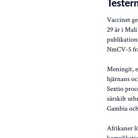
Testern
Vaccinet ge
29 år i Mal
publikation
NmCV-5 fra
Meningit, e
hjärnans o
Sextio proc
särskilt ut
Gambia och S
Afrikaner lö
komplikati