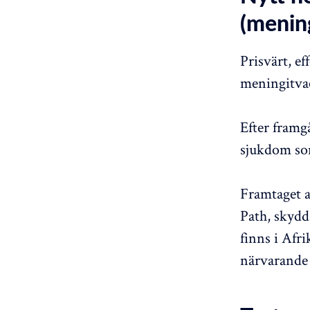
(mening
Prisvärt, ef
meningitva
Efter framgå
sjukdom som
Framtaget a
Path, skyd
finns i Afr
närvarande 