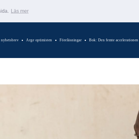
sida.
Läs mer
s nyhetsbrev
Arge optimisten
Föreläsningar
Bok: Den femte accelerationen
Sök Warp News