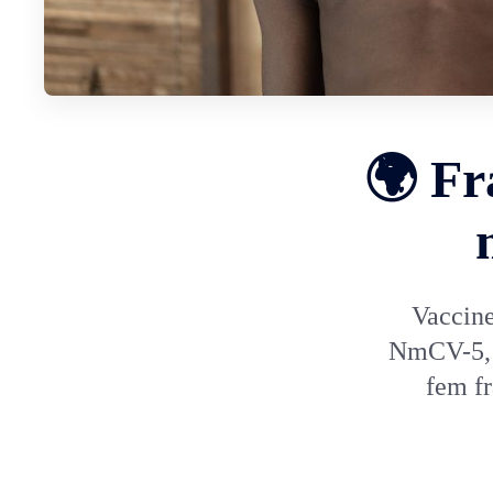
🌍 Fr
Vaccine
NmCV-5, t
fem f