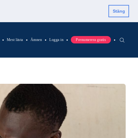
Stäng
Mest lästa
Ämnen
Logga in
Prenumerera gratis