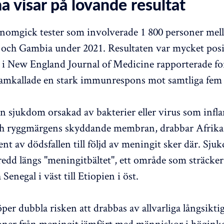
a visar på lovande resultat
nomgick tester som involverade 1 800 personer mell
i och Gambia under 2021. Resultaten var mycket posit
 i New England Journal of Medicine rapporterade fo
mkallade en stark immunrespons mot samtliga fem
n sjukdom orsakad av bakterier eller virus som inf
ch ryggmärgens skyddande membran, drabbar Afrika 
ent av dödsfallen till följd av meningit sker där. Sj
bredd längs "meningitbältet", ett område som sträcker
enegal i väst till Etiopien i öst.
per dubbla risken att drabbas av allvarliga långsikti
oner från meningit jämfört med människor i högink