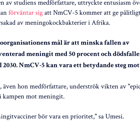
en av studiens medförfattare, uttryckte entusiasm öv
Han
förväntar sig
att NmCV-5 kommer att ge pålitlig
sakad av meningokockbakterier i Afrika.
oorganisationens mål är att minska fallen av
enterad meningit med 50 procent och dödsfall
ll 2030. NmCV-5 kan vara ett betydande steg mot 
även hon medförfattare, underströk vikten av "ep
 i kampen mot meningit.
ingitvacciner bör vara en prioritet," sa Umesi.