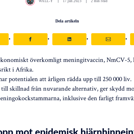
WALL-Y
17.jun.2023
2 min read
Dela artikeln
 ekonomiskt överkomligt meningitvaccin, NmCV-5, h
rikt i Afrika.
ar potentialen att årligen rädda upp till 250 000 liv.
ill skillnad från nuvarande alternativ, ger skydd m
eningokockstammarna, inklusive den farligt framv
opp mot epidemisk hjärnhinnein