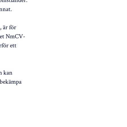
nnat.
 är för
cinet NmCV-
för ett
m kan
t bekämpa