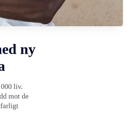
med ny
a
000 liv.
ydd mot de
arligt