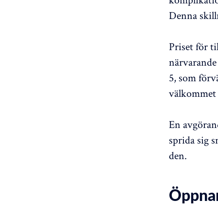
Denna skill
Priset för t
närvarande 
5, som förv
välkommet 
En avgöran
sprida sig 
den.
Öppnar