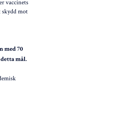
er vaccinets
t skydd mot
en med 70
detta mål.
idemisk