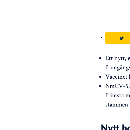
Ett nytt,
framgångs
Vaccinet h
NmCV-5, t
främsta m
stammen.
Nytt h