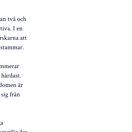
an två och
iva. I en
rskarna att
 stammar.
lammerar
hårdast.
ukdomen är
 sig från
ga
omstländer.