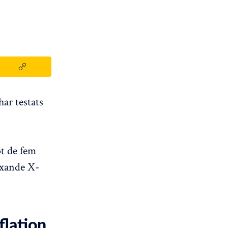
ar testats
ot de fem
äxande X-
flation