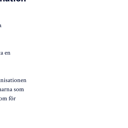
a
ta en
anisationen
marna som
som för