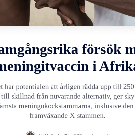
amgångsrika försök 
meningitvaccin i Afrik
t har potentialen att årligen rädda upp till 250 
ill skillnad från nuvarande alternativ, ger sk
rämsta meningokockstammarna, inklusive den f
framväxande X-stammen.