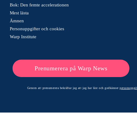
Bok: Den femte accelerationen
Mest lästa
Ämnen
Personuppgifter och cookies
Warp Institute
Prenumerera på Warp News
Genom att prenumerera bekräftar jag att jag har läst och godkänner
personuppgif
© 2026 Warp News – Faktabaserade optimistiska nyheter