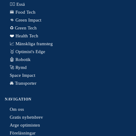
✍🏼 Essä
🍔 Food Tech
👊 Green Impact
♻️ Green Tech
❤️ Health Tech
📈 Mänskliga framsteg
🥇 Optimist's Edge
🤖 Robotik
🚀 Rymd
Space Impact
🚘 Transporter
NAVIGATION
Om oss
Gratis nyhetsbrev
Arge optimisten
Föreläsningar