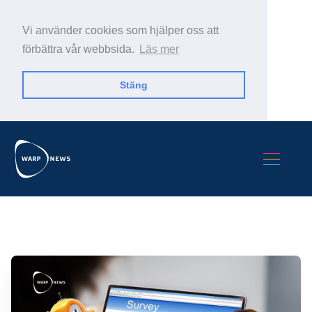
Vi använder cookies som hjälper oss att
förbättra vår webbsida.
Läs mer
Stäng
Sök Warp News