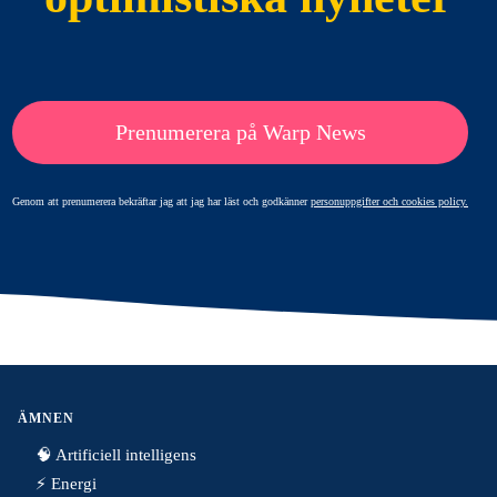
Prenumerera på Warp News
Genom att prenumerera bekräftar jag att jag har läst och godkänner
personuppgifter och cookies policy.
ÄMNEN
🧠 Artificiell intelligens
⚡️ Energi