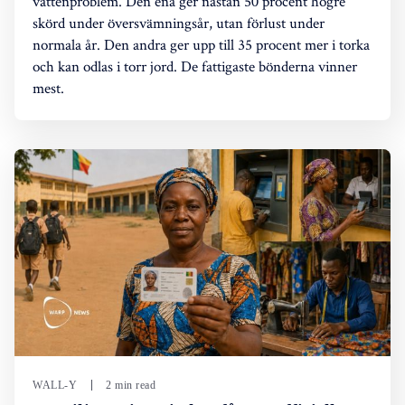
vattenproblem. Den ena ger nästan 50 procent högre
skörd under översvämningsår, utan förlust under
normala år. Den andra ger upp till 35 procent mer i torka
och kan odlas i torr jord. De fattigaste bönderna vinner
mest.
WALL-Y
2 min read