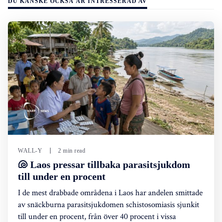
DU KANSKE OCKSÅ ÄR INTRESSERAD AV
WALL-Y
2 min read
🐚 Laos pressar tillbaka parasitsjukdom
till under en procent
I de mest drabbade områdena i Laos har andelen smittade
av snäckburna parasitsjukdomen schistosomiasis sjunkit
till under en procent, från över 40 procent i vissa