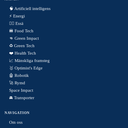
🧠 Artificiell intelligens
⚡️ Energi
✍🏼 Essä
🍔 Food Tech
👊 Green Impact
♻️ Green Tech
❤️ Health Tech
📈 Mänskliga framsteg
🥇 Optimist's Edge
🤖 Robotik
🚀 Rymd
Space Impact
🚘 Transporter
NAVIGATION
Om oss