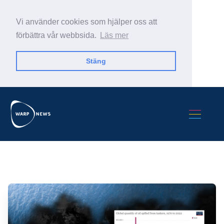
Vi använder cookies som hjälper oss att
förbättra vår webbsida.
Läs mer
Stäng
Sök Warp News