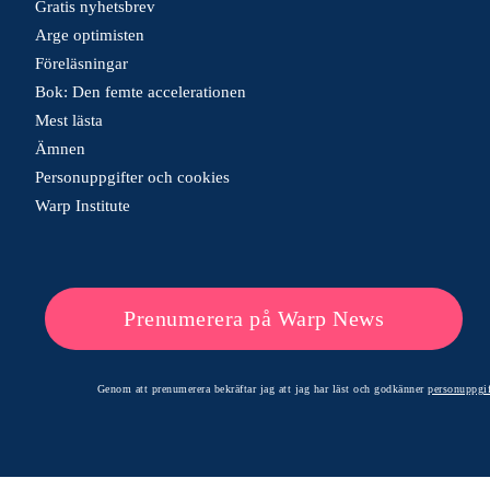
Gratis nyhetsbrev
Arge optimisten
Föreläsningar
Bok: Den femte accelerationen
Mest lästa
Ämnen
Personuppgifter och cookies
Warp Institute
Prenumerera på Warp News
Genom att prenumerera bekräftar jag att jag har läst och godkänner
personuppgif