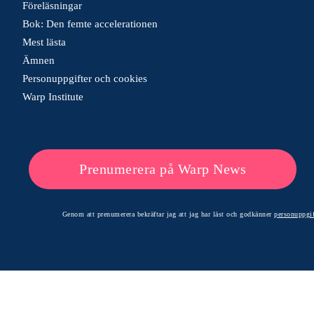
Föreläsningar
Bok: Den femte accelerationen
Mest lästa
Ämnen
Personuppgifter och cookies
Warp Institute
Prenumerera på Warp News
Genom att prenumerera bekräftar jag att jag har läst och godkänner
personuppgif