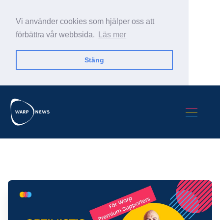
Vi använder cookies som hjälper oss att
förbättra vår webbsida.
Läs mer
Stäng
Sök Warp News