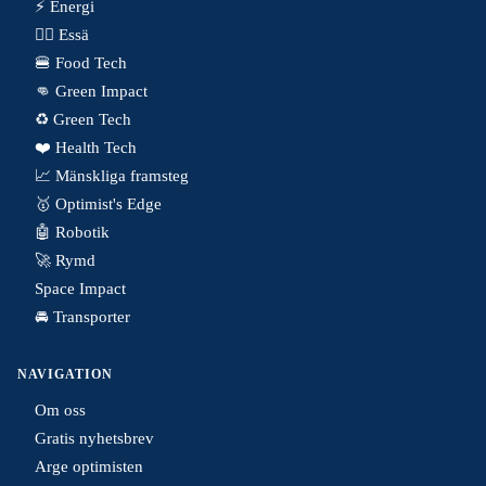
⚡️ Energi
✍🏼 Essä
🍔 Food Tech
👊 Green Impact
♻️ Green Tech
❤️ Health Tech
📈 Mänskliga framsteg
🥇 Optimist's Edge
🤖 Robotik
🚀 Rymd
Space Impact
🚘 Transporter
NAVIGATION
Om oss
Gratis nyhetsbrev
Arge optimisten