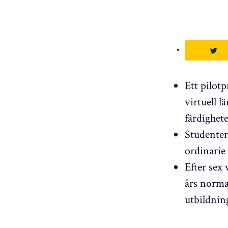
Ett pilot
virtuell l
färdighete
Studenter
ordinarie
Efter sex
års norma
utbildning