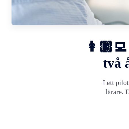
👩🏿‍💻
två 
I ett pil
lärare. 