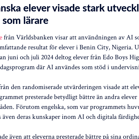
nska elever visade stark utveck
 som lärare
e
från Världsbanken visar att användningen av AI so
mfattande resultat för elever i Benin City, Nigeria. 
an juni och juli 2024 deltog elever från Edo Boys Hig
ddagsprogram där AI användes som stöd i undervisn
från den randomiserade utvärderingen visade att el
ogrammet presterade betydligt bättre än andra elever
råden. Förutom engelska, som var programmets huv
s även deras kunskaper inom AI och digitala färdighe
ade även att eleverna presterade bättre på sina ordin