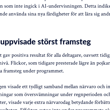
 som inte ingick i AI-undervisningen. Detta indike
nde använda sina nya färdigheter för att lära sig an
 uppvisade störst framsteg
av positiva resultat för alla deltagare, oavsett tidi
ivå. Flickor, som tidigare presterade lägre än pojkar
ora framsteg under programmet.
en visade ett tydligt samband mellan närvaro och in
ningar som översvämningar under regnperioden oc
kter, visade varje extra närvarodag betydande förbätt
esultaten. Effekten avtog inte under programmets gå