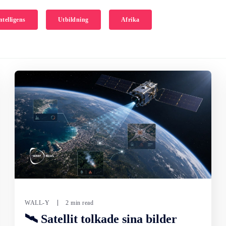
intelligens
Utbildning
Afrika
WALL-Y
2 min read
🛰️ Satellit tolkade sina bilder