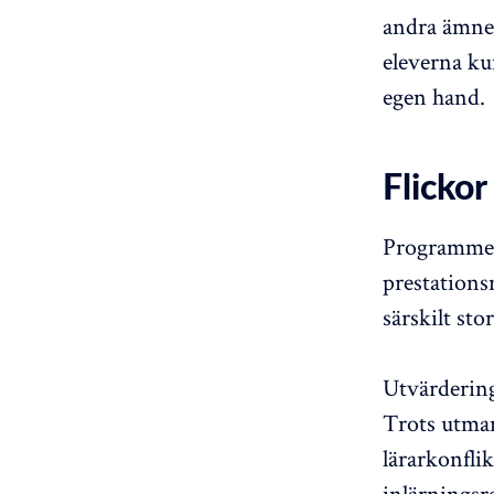
andra ämnen
eleverna ku
egen hand.
Flickor
Programmet g
prestationsn
särskilt st
Utvärdering
Trots utma
lärarkonfli
inlärningsr