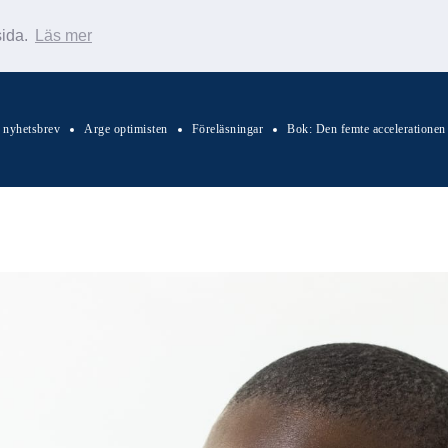
sida.
Läs mer
s nyhetsbrev
Arge optimisten
Föreläsningar
Bok: Den femte accelerationen
Sök Warp News