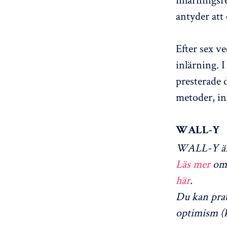
antyder att
Efter sex v
inlärning. 
presterade 
metoder, in
WALL-Y
WALL-Y är 
Läs mer
om 
här
.
Du kan pra
optimism (k