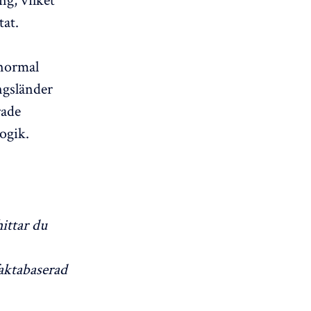
tat.
 normal
ngsländer
rade
ogik.
ittar du
aktabaserad