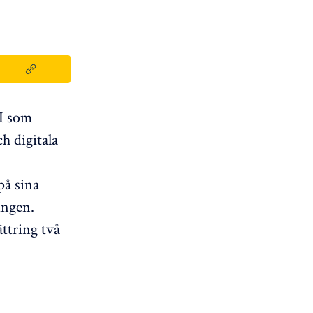
AI som
h digitala
på sina
ingen.
ttring två