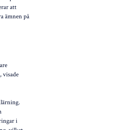
rar att
dra ämnen på
gare
, visade
lärning.
h
ringar i
ng, vilket