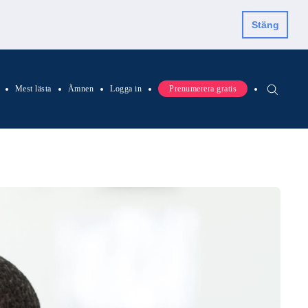
Stäng
Mest lästa
Ämnen
Logga in
Prenumerera gratis