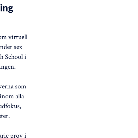
ling
m virtuell
Under sex
h School i
ingen.
everna som
 inom alla
udfokus,
ter.
arie prov i