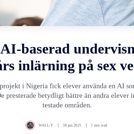
 AI-baserad undervis
års inlärning på sex v
otprojekt i Nigeria fick elever använda en AI so
De presterade betydligt bättre än andra elever 
testade områden.
WALL-Y
30.jan.2025
1 min read