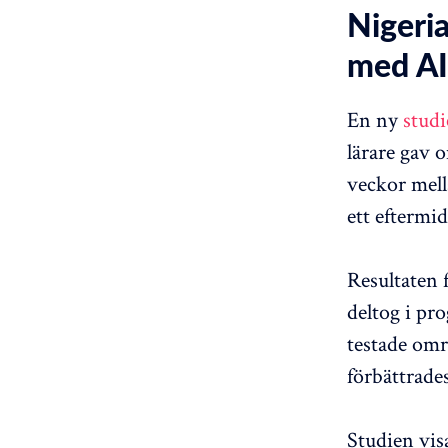
Nigeria
med AI
En ny
studi
lärare gav o
veckor mell
ett eftermi
Resultaten 
deltog i pr
testade om
förbättrade
Studien vis