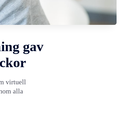
ning gav
eckor
m virtuell
inom alla