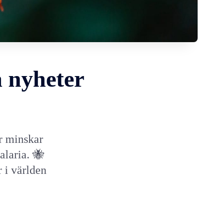
a nyheter
r minskar
laria. 🐝
 i världen