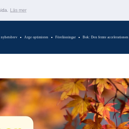
sida.
Läs mer
s nyhetsbrev
Arge optimisten
Föreläsningar
Bok: Den femte accelerationen
Sök Warp News