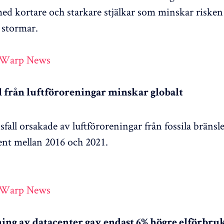
ed kortare och starkare stjälkar som minskar risken
a stormar.
 Warp News
l från luftföroreningar minskar globalt
sfall orsakade av luftföroreningar från fossila bräns
nt mellan 2016 och 2021.
 Warp News
ing av datacenter gav endast 6% högre elförbru