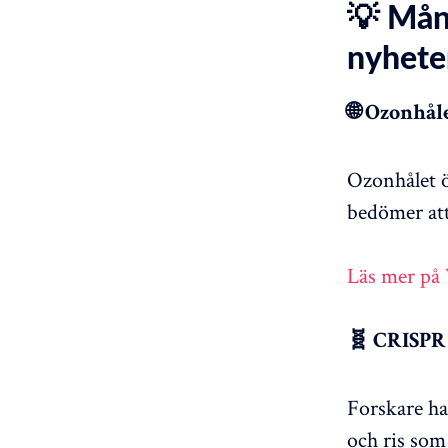
💡 Mån
nyhete
🌐 Ozonhål
Ozonhålet ö
bedömer att 
Läs mer på
🧬 CRISPR 
Forskare ha
och ris som 