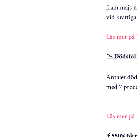
fram majs m
vid kraftig
Läs mer på
📉 Dödsfal
Antalet död
med 7 proce
Läs mer på
⚡ 550% ökn