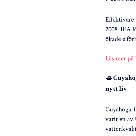
Effektivare
2008. IEA f
ökade elför
Läs mer på
🚣 Cuyahog
nytt liv
Cuyahoga-fl
varit en av
vattenkvali