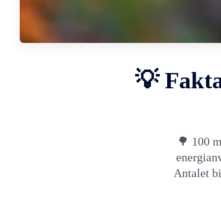
💡 Fakta
🌳 100 m
energian
Antalet b