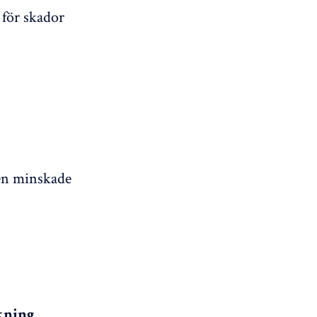
 för skador
len minskade
kning