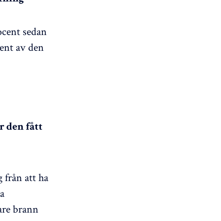
ocent sedan
cent av den
r den fått
 från att ha
ra
gare brann