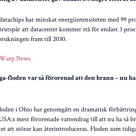
 datachips har minskat energiintensiteten med 99 pr
örutspår att datacenter kommer stå för endast 3 pro
brukningen fram till 2030.
 Warp News
a-floden var så förorenad att den brann – nu ha
oden i Ohio har genomgått en dramatisk förbättring
 USA:s mest förorenade vattendrag till att nu ha så b
tet att störar kan återintroduceras. Floden som tidi