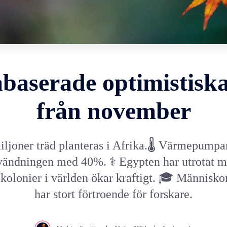
baserade optimistisk
från november
iljoner träd planteras i Afrika.🌡️ Värmepumpa
vändningen med 40%. ⚕️ Egypten har utrotat ma
ikolonier i världen ökar kraftigt. 🎓 Människor
har stort förtroende för forskare.