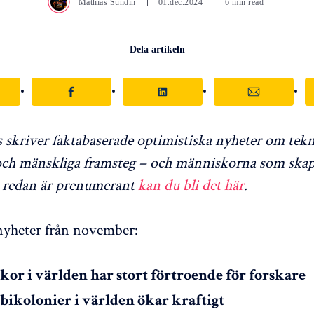
Mathias Sundin
01.dec.2024
6 min read
Dela artikeln
kriver faktabaserade optimistiska nyheter om tekn
och mänskliga framsteg – och människorna som ska
 redan är prenumerant
kan du bli det här
.
nyheter från november:
or i världen har stort förtroende för forskare
 bikolonier i världen ökar kraftigt