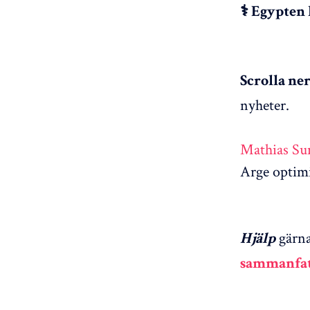
⚕️ Egypten 
Scrolla ner
nyheter.
Mathias Su
Arge optim
gärna
Hjälp
sammanfat