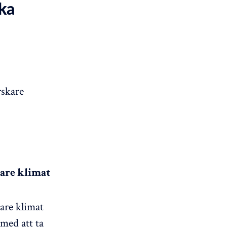
ka
rskare
mare klimat
are klimat
 med att ta