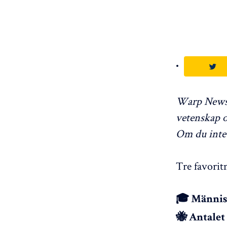
Warp News s
vetenskap 
Om du inte
Tre favorit
🎓 Människ
🐝 Antalet