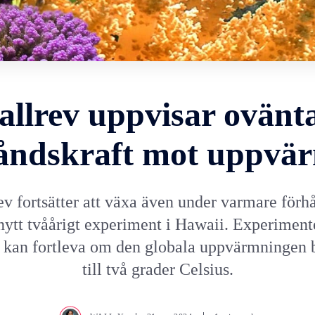
allrev uppvisar ovänta
åndskraft mot uppvä
ev fortsätter att växa även under varmare förh
 nytt tvåårigt experiment i Hawaii. Experimente
v kan fortleva om den globala uppvärmningen 
till två grader Celsius.