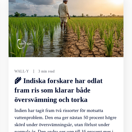
WALL-Y
3 min read
🌾 Indiska forskare har odlat
fram ris som klarar både
översvämning och torka
Indien har tagit fram två rissorter för motsatta
vattenproblem. Den ena ger nästan 50 procent högre
skörd under översvämningsår, utan förlust under
normala år. Den andra ger upp till 35 procent mer i