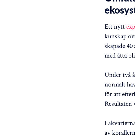
ekosys
Ett nytt
ex
kunskap om 
skapade 40 
med åtta ol
Under två å
normalt ha
för att eft
Resultaten v
I akvariern
av korallern