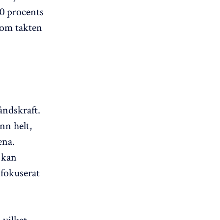
40 procents
n om takten
åndskraft.
nn helt,
ena.
 kan
 fokuserat
 vilket