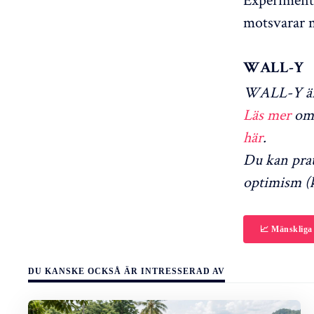
motsvarar m
WALL-Y
WALL-Y är 
Läs mer
om 
här
.
Du kan pra
optimism (k
📈 Mänskliga
DU KANSKE OCKSÅ ÄR INTRESSERAD AV