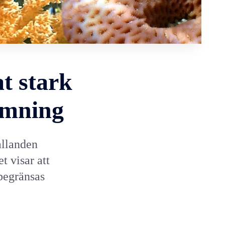
t stark
rmning
ållanden
t visar att
begränsas