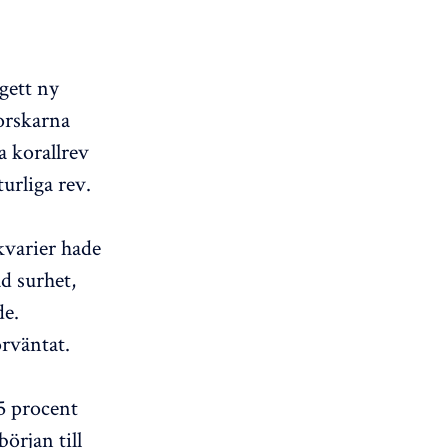
gett ny
orskarna
a korallrev
urliga rev.
kvarier hade
d surhet,
de.
örväntat.
5 procent
örjan till