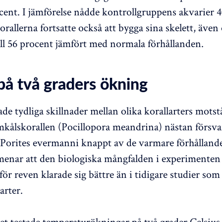
cent. I jämförelse nådde kontrollgruppens akvarier 
orallerna fortsatte också att bygga sina skelett, äve
ll 56 procent jämfört med normala förhållanden.
på två graders ökning
de tydliga skillnader mellan olika korallarters motst
ålskorallen (Pocillopora meandrina) nästan försva
Porites evermanni knappt av de varmare förhålland
enar att den biologiska mångfalden i experimenten
för reven klarade sig bättre än i tidigare studier som
arter.
t testade temperaturökningar på två grader Celsius,