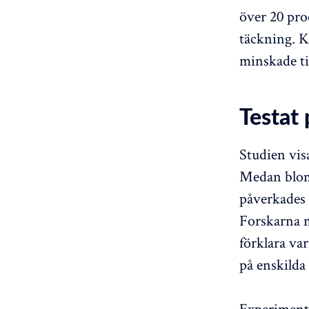
över 20 pro
täckning. K
minskade ti
Testat 
Studien visa
Medan blomk
påverkades 
Forskarna m
förklara var
på enskilda 
Experimente