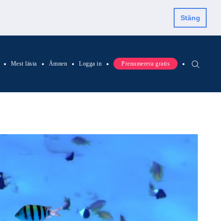
Stäng
Mest lästa
Ämnen
Logga in
Prenumerera gratis