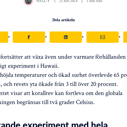
WALL-Y
21.nov.2024
1 min read
Dela artikeln
fortsätter att växa även under varmare förhållanden 
rigt experiment i Hawaii.
höjda temperaturer och ökad surhet överlevde 65 pr
, och revets yta ökade från 3 till över 20 procent.
tet visar att korallrev kan fortleva om den globala
ngen begränsas till två grader Celsius.
ande experiment med hela