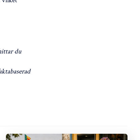
ittar du
aktabaserad