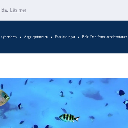
sida.
Läs mer
s nyhetsbrev
Arge optimisten
Föreläsningar
Bok: Den femte accelerationen
Sök Warp News