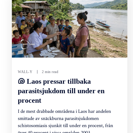
WALL-Y
2 min read
🐚 Laos pressar tillbaka
parasitsjukdom till under en
procent
I de mest drabbade områdena i Laos har andelen
smittade av snäckburna parasitsjukdomen
schistosomiasis sjunkit till under en procent, från
över 40 procent i vissa områden 2003.