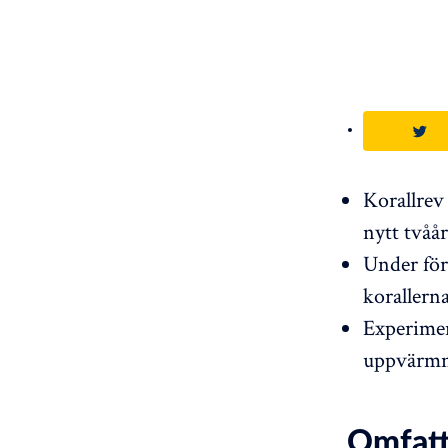
Korallrev 
nytt tvåå
Under för
korallerna
Experimen
uppvärmni
Omfatt