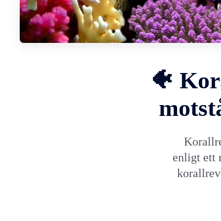
🐠 Kor
motst
Korallr
enligt ett
korallre