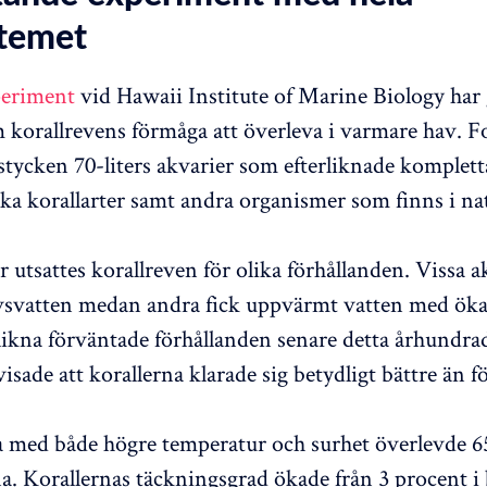
temet
periment
vid Hawaii Institute of Marine Biology har 
korallrevens förmåga att överleva i varmare hav. F
stycken 70-liters akvarier som efterliknade komplett
ika korallarter samt andra organismer som finns i nat
r utsattes korallreven för olika förhållanden. Vissa a
vsvatten medan andra fick uppvärmt vatten med öka
erlikna förväntade förhållanden senare detta århundra
isade att korallerna klarade sig betydligt bättre än f
a med både högre temperatur och surhet överlevde 6
a. Korallernas täckningsgrad ökade från 3 procent i b