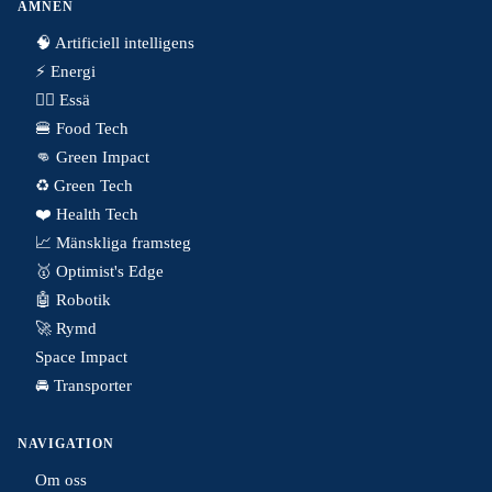
ÄMNEN
🧠 Artificiell intelligens
⚡️ Energi
✍🏼 Essä
🍔 Food Tech
👊 Green Impact
♻️ Green Tech
❤️ Health Tech
📈 Mänskliga framsteg
🥇 Optimist's Edge
🤖 Robotik
🚀 Rymd
Space Impact
🚘 Transporter
NAVIGATION
Om oss