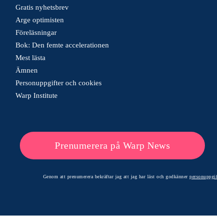
Gratis nyhetsbrev
Arge optimisten
Föreläsningar
Bok: Den femte accelerationen
Mest lästa
Ämnen
Personuppgifter och cookies
Warp Institute
Prenumerera på Warp News
Genom att prenumerera bekräftar jag att jag har läst och godkänner
personuppgif