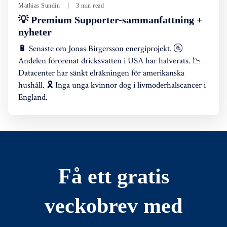
Mathias Sundin
3 min read
💡 Premium Supporter-sammanfattning +
nyheter
🔋 Senaste om Jonas Birgersson energiprojekt. 🚰
Andelen förorenat dricksvatten i USA har halverats. 📉
Datacenter har sänkt elräkningen för amerikanska
hushåll. 🎗️ Inga unga kvinnor dog i livmoderhalscancer i
England.
Få ett gratis
veckobrev med