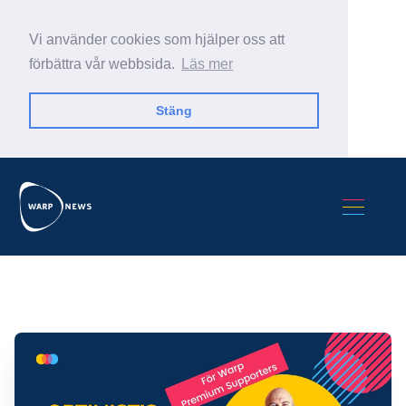
Vi använder cookies som hjälper oss att
förbättra vår webbsida.
Läs mer
Stäng
Sök Warp News