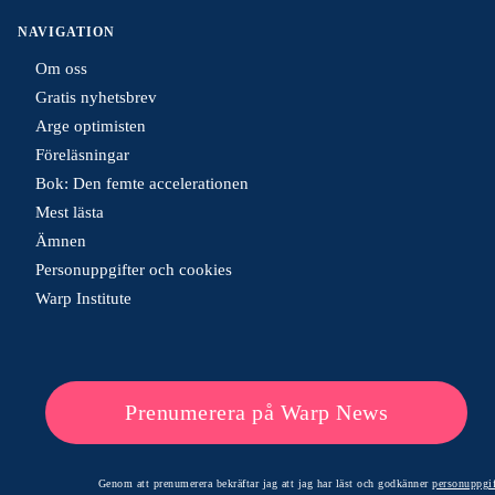
NAVIGATION
Om oss
Gratis nyhetsbrev
Arge optimisten
Föreläsningar
Bok: Den femte accelerationen
Mest lästa
Ämnen
Personuppgifter och cookies
Warp Institute
Prenumerera på Warp News
Genom att prenumerera bekräftar jag att jag har läst och godkänner
personuppgif