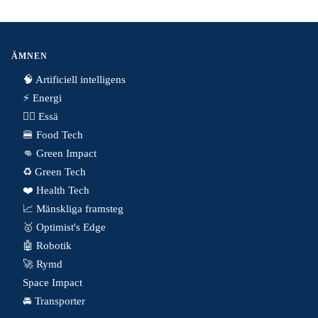
ÄMNEN
🧠 Artificiell intelligens
⚡️ Energi
✍🏼 Essä
🍔 Food Tech
👊 Green Impact
♻️ Green Tech
❤️ Health Tech
📈 Mänskliga framsteg
🥇 Optimist's Edge
🤖 Robotik
🚀 Rymd
Space Impact
🚘 Transporter