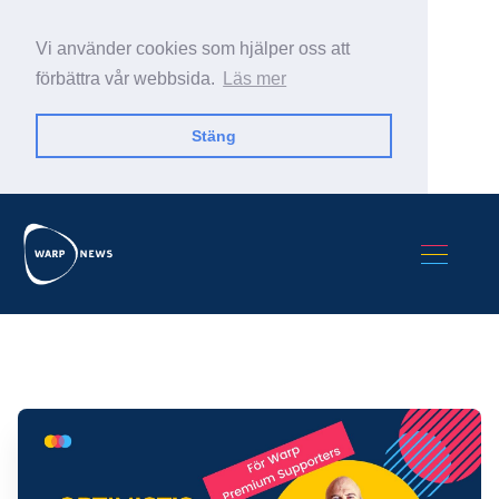
Vi använder cookies som hjälper oss att
förbättra vår webbsida.
Läs mer
Stäng
Sök Warp News