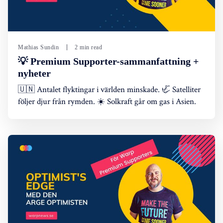
Mathias Sundin
2 min read
💡 Premium Supporter-sammanfattning +
nyheter
🇺🇳 Antalet flyktingar i världen minskade. 🦏 Satelliter
följer djur från rymden. ☀️ Solkraft går om gas i Asien.