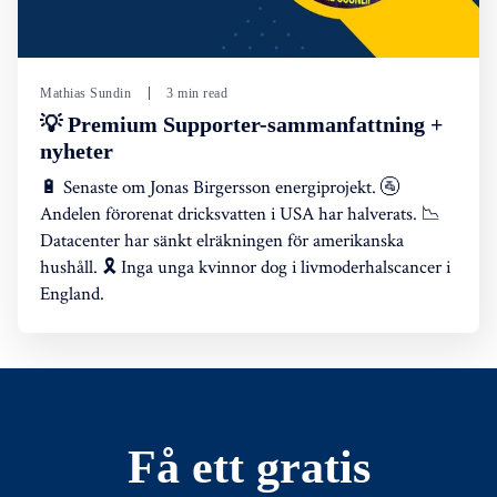
Mathias Sundin
3 min read
💡 Premium Supporter-sammanfattning +
nyheter
🔋 Senaste om Jonas Birgersson energiprojekt. 🚰
Andelen förorenat dricksvatten i USA har halverats. 📉
Datacenter har sänkt elräkningen för amerikanska
hushåll. 🎗️ Inga unga kvinnor dog i livmoderhalscancer i
England.
Få ett gratis