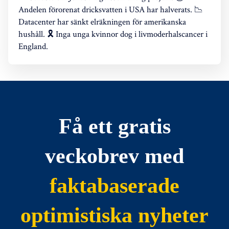
Andelen förorenat dricksvatten i USA har halverats. 📉
Datacenter har sänkt elräkningen för amerikanska
hushåll. 🎗️ Inga unga kvinnor dog i livmoderhalscancer i
England.
Få ett gratis
veckobrev med
faktabaserade
optimistiska nyheter