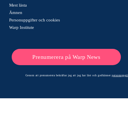
Mest lästa
Ämnen
Personuppgifter och cookies
Warp Institute
Prenumerera på Warp News
Genom att prenumerera bekräftar jag att jag har läst och godkänner
personuppgif
© 2026 Warp News – Faktabaserade optimistiska nyheter
Optimists Edge Media AB - St. Persgatan 19, 60233 Norrköping