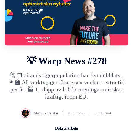
💡 Warp News #278
🐅 Thailands tigerpopulation har femdubblats .
👩‍🏫 AI-verktyg ger lärare sex veckors extra tid
per år. 🏭 Utsläpp av luftföroreningar minskar
kraftigt inom EU.
Mathias Sundin
23.jul.2025
3 min read
Dela artikeln