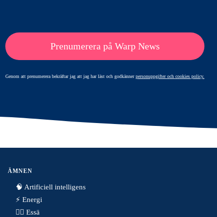
Prenumerera på Warp News
Genom att prenumerera bekräftar jag att jag har läst och godkänner
personuppgifter och cookies policy.
ÄMNEN
🧠 Artificiell intelligens
⚡️ Energi
✍🏼 Essä