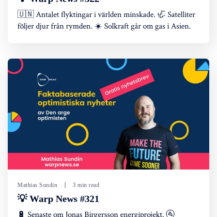
🇺🇳 Antalet flyktingar i världen minskade. 🦏 Satelliter
följer djur från rymden. ☀️ Solkraft går om gas i Asien.
Mathias Sundin
3 min read
💡 Warp News #321
🔋 Senaste om Jonas Birgersson energiprojekt. 🚰