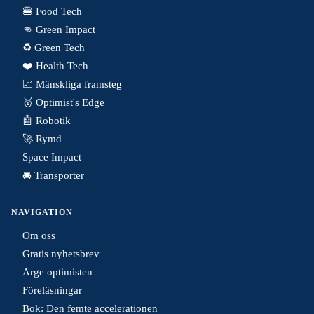
🍔 Food Tech
👊 Green Impact
♻️ Green Tech
❤️ Health Tech
📈 Mänskliga framsteg
🥇 Optimist's Edge
🤖 Robotik
🚀 Rymd
Space Impact
🚘 Transporter
NAVIGATION
Om oss
Gratis nyhetsbrev
Arge optimisten
Föreläsningar
Bok: Den femte accelerationen