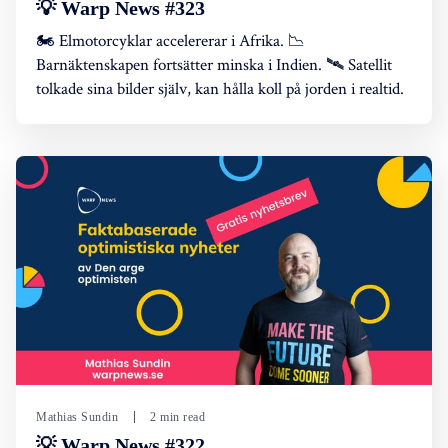
💡 Warp News #323
🏍️ Elmotorcyklar accelererar i Afrika. 📉
Barnäktenskapen fortsätter minska i Indien. 🛰️ Satellit
tolkade sina bilder själv, kan hålla koll på jorden i realtid.
Mathias Sundin
2 min read
💡 Warp News #322