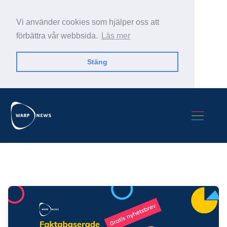
Vi använder cookies som hjälper oss att
förbättra vår webbsida.
Läs mer
Stäng
Sök Warp News