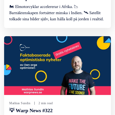
🏍️ Elmotorcyklar accelererar i Afrika. 📉
Barnäktenskapen fortsätter minska i Indien. 🛰️ Satellit
tolkade sina bilder själv, kan hålla koll på jorden i realtid.
Mathias Sundin
2 min read
💡 Warp News #322