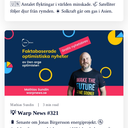
🇺🇳 Antalet flyktingar i världen minskade. 🦏 Satelliter
följer djur från rymden. ☀️ Solkraft går om gas i Asien.
Mathias Sundin
3 min read
💡 Warp News #321
🔋 Senaste om Jonas Birgersson energiprojekt. 🚰