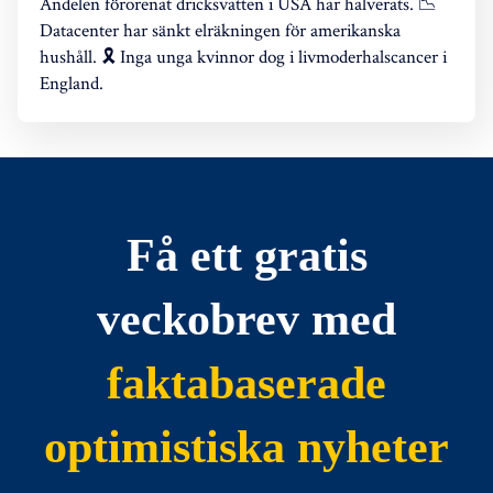
Andelen förorenat dricksvatten i USA har halverats. 📉
Datacenter har sänkt elräkningen för amerikanska
hushåll. 🎗️ Inga unga kvinnor dog i livmoderhalscancer i
England.
Få ett gratis
veckobrev med
faktabaserade
optimistiska nyheter