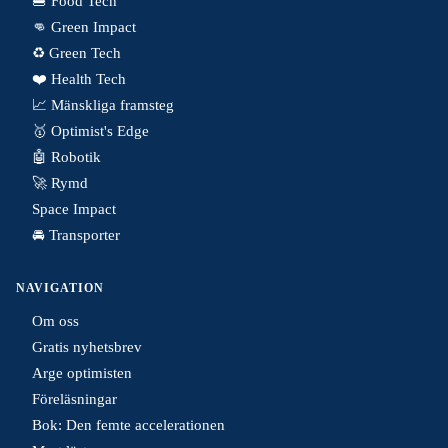
🍔 Food Tech
👊 Green Impact
♻️ Green Tech
❤️ Health Tech
📈 Mänskliga framsteg
🥇 Optimist's Edge
🤖 Robotik
🚀 Rymd
Space Impact
🚘 Transporter
NAVIGATION
Om oss
Gratis nyhetsbrev
Arge optimisten
Föreläsningar
Bok: Den femte accelerationen