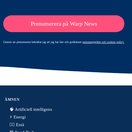
Prenumerera på Warp News
Genom att prenumerera bekräftar jag att jag har läst och godkänner
personuppgifter och cookies policy.
ÄMNEN
🧠 Artificiell intelligens
⚡️ Energi
✍🏼 Essä