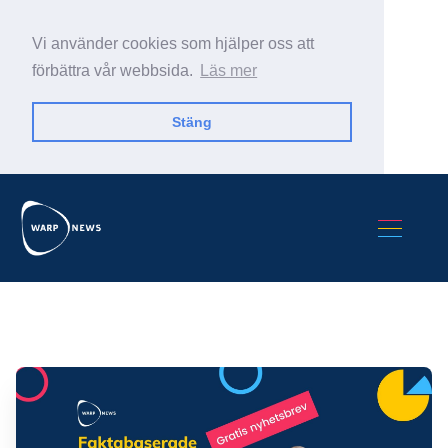
Vi använder cookies som hjälper oss att
förbättra vår webbsida.
Läs mer
Stäng
Sök Warp News