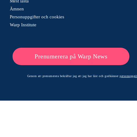
Mest lästa
Ämnen
Personuppgifter och cookies
Warp Institute
Prenumerera på Warp News
Genom att prenumerera bekräftar jag att jag har läst och godkänner
personuppgif
© 2026 Warp News – Faktabaserade optimistiska nyheter
Optimists Edge Media AB - St. Persgatan 19, 60233 Norrköping