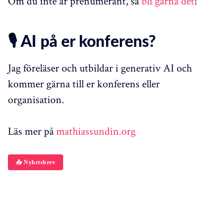
Om du inte är prenumerant, så
bli gärna det
!
🎙️ AI på er konferens?
Jag föreläser och utbildar i generativ AI och
kommer gärna till er konferens eller
organisation.
Läs mer på
mathiassundin.org
📥 Nyhetsbrev