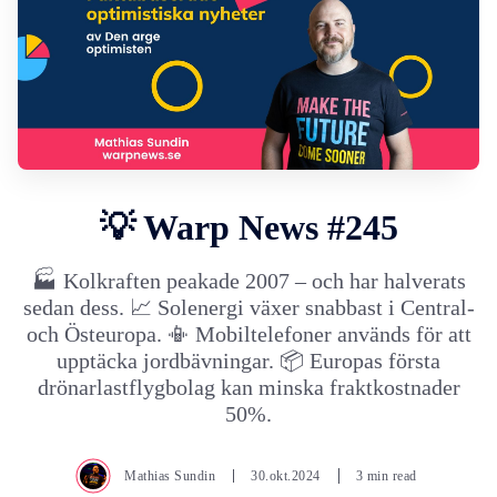
💡 Warp News #245
🏭 Kolkraften peakade 2007 – och har halverats
sedan dess. 📈 Solenergi växer snabbast i Central-
och Östeuropa. 📳 Mobiltelefoner används för att
upptäcka jordbävningar. 📦 Europas första
drönarlastflygbolag kan minska fraktkostnader
50%.
Mathias Sundin
30.okt.2024
3 min read