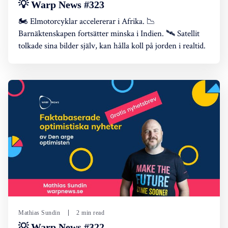
💡 Warp News #323
🏍️ Elmotorcyklar accelererar i Afrika. 📉
Barnäktenskapen fortsätter minska i Indien. 🛰️ Satellit
tolkade sina bilder själv, kan hålla koll på jorden i realtid.
Mathias Sundin
2 min read
💡 Warp News #322