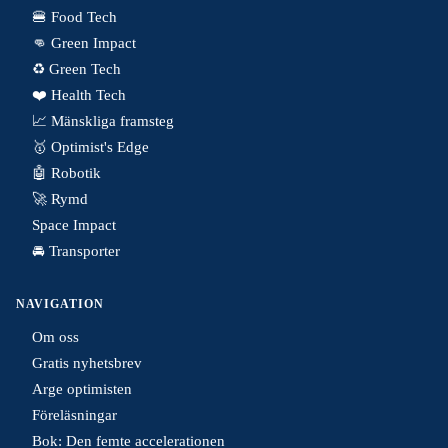
🍔 Food Tech
👊 Green Impact
♻️ Green Tech
❤️ Health Tech
📈 Mänskliga framsteg
🥇 Optimist's Edge
🤖 Robotik
🚀 Rymd
Space Impact
🚘 Transporter
NAVIGATION
Om oss
Gratis nyhetsbrev
Arge optimisten
Föreläsningar
Bok: Den femte accelerationen