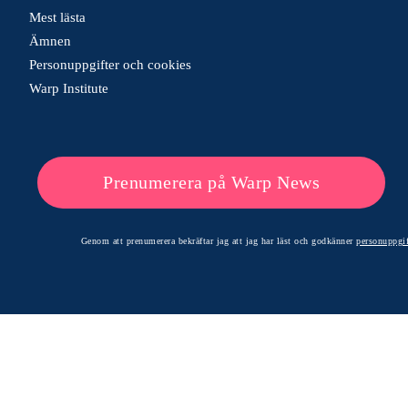
Mest lästa
Ämnen
Personuppgifter och cookies
Warp Institute
Prenumerera på Warp News
Genom att prenumerera bekräftar jag att jag har läst och godkänner
personuppgif
© 2026 Warp News – Faktabaserade optimistiska nyheter
Optimists Edge Media AB - St. Persgatan 19, 60233 Norrköping