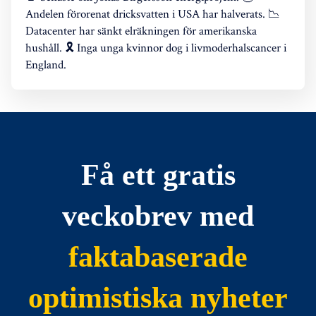
Andelen förorenat dricksvatten i USA har halverats. 📉
Datacenter har sänkt elräkningen för amerikanska
hushåll. 🎗️ Inga unga kvinnor dog i livmoderhalscancer i
England.
Få ett gratis
veckobrev med
faktabaserade
optimistiska nyheter