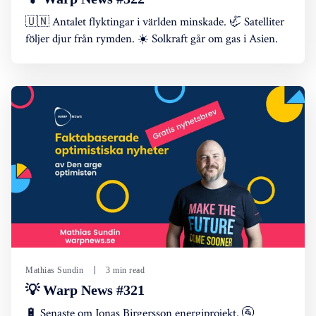
🇺🇳 Antalet flyktingar i världen minskade. 🦏 Satelliter
följer djur från rymden. ☀️ Solkraft går om gas i Asien.
Mathias Sundin
3 min read
💡 Warp News #321
🔋 Senaste om Jonas Birgersson energiprojekt. 🚰