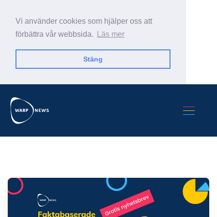
Vi använder cookies som hjälper oss att
förbättra vår webbsida.
Läs mer
Stäng
Sök Warp News