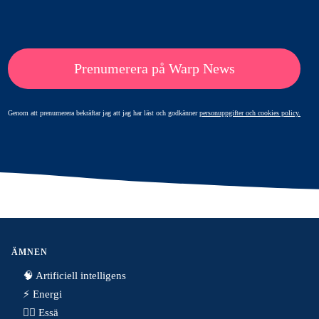
Prenumerera på Warp News
Genom att prenumerera bekräftar jag att jag har läst och godkänner
personuppgifter och cookies policy.
ÄMNEN
🧠 Artificiell intelligens
⚡️ Energi
✍🏼 Essä