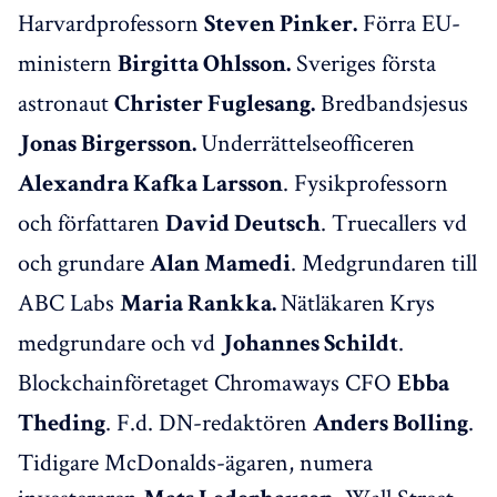
Harvardprofessorn
Förra EU-
Steven Pinker.
ministern
Sveriges första
Birgitta Ohlsson.
astronaut
Bredbandsjesus
Christer Fuglesang.
Underrättelseofficeren
Jonas Birgersson.
. Fysikprofessorn
Alexandra Kafka Larsson
och författaren
. Truecallers vd
David Deutsch
och grundare
. Medgrundaren till
Alan Mamedi
ABC Labs
Nätläkaren
Krys
Maria Rankka.
medgrundare och vd
.
Johannes Schildt
Blockchainföretaget Chromaways CFO
Ebba
. F.d. DN-redaktören
.
Theding
Anders Bolling
Tidigare McDonalds-ägaren, numera
investeraren
. Wall Street-