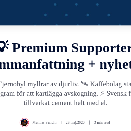
💡 Premium Supporter
mmanfattning + nyhe
Tjernobyl myllrar av djurliv. 🛰️ Kaffebolag sta
rogram för att kartlägga avskogning. ⚡ Svensk f
tillverkat cement helt med el.
Mathias Sundin
23.maj.2026
3 min read