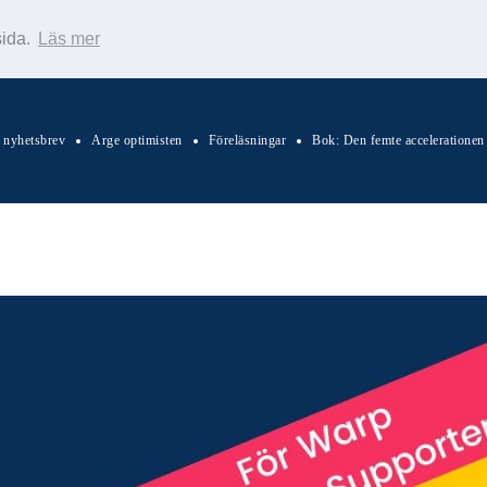
sida.
Läs mer
s nyhetsbrev
Arge optimisten
Föreläsningar
Bok: Den femte accelerationen
Sök Warp News