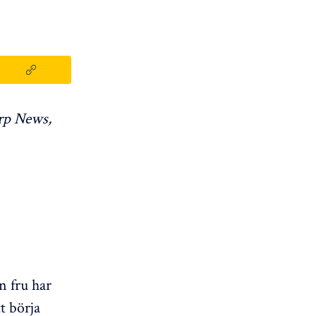
rp News,
n fru har
tt börja