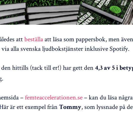
åledes att
beställa
att läsa som pappersbok, men äve
via alla svenska ljudbokstjänster inklusive Spotify.
den hittills (tack till er!) har gett den
4,3 av 5 i bety
g.
hemsida –
femteaccelerationen.se
– kan du läsa några
 Här är ett exempel från
, som lyssnade på de
Tommy