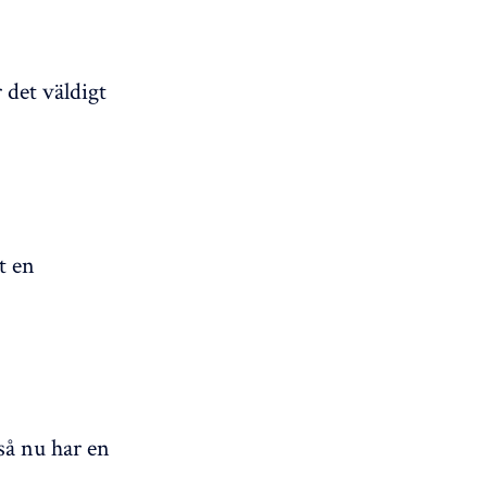
 det väldigt
.
t en
 så nu har en