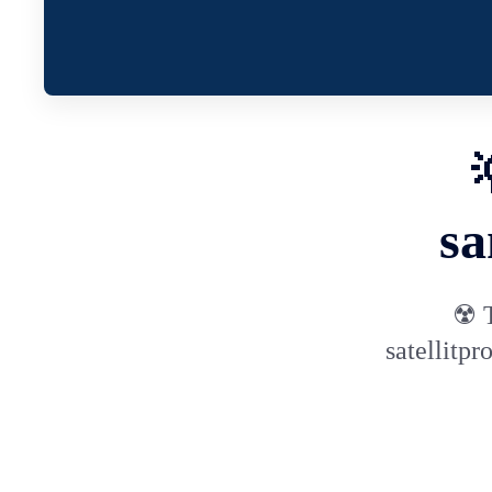
sa
☢️ 
satellitp