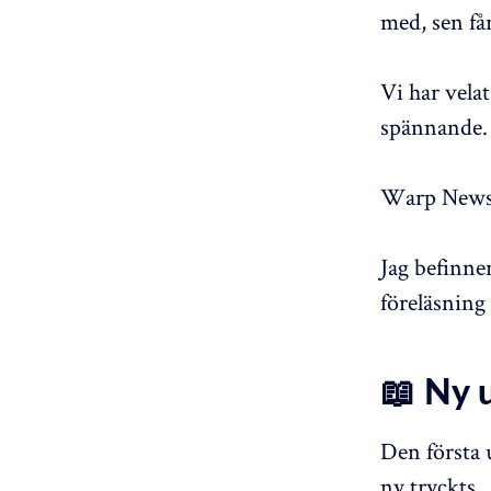
med, sen får
Vi har velat
spännande.
Warp News o
Jag befinne
föreläsning
📖 Ny 
Den första
ny tryckts.