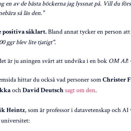
g en av de bästa böckerna jag lyssnat på. Vill du för
bära så läs den."
Bland annat tycker en person at
e positiva såklart.
0 ggr blev lite tjatigt".
 det är ju aningen svårt att undvika i en bok
OM AI
!
emsida hittar du också vad personer som
Christer 
och
sagt om den
.
nkka
David Deutsch
, som är professor i datavetenskap och AI 
ik Heintz
universitet: