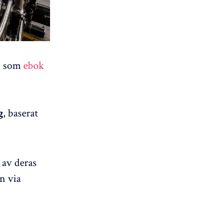
n som
ebok
, baserat
g
 av deras
n via