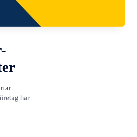
-
ter
rtar
öretag har