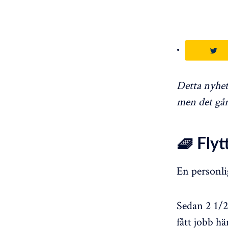
Detta nyhe
men det går
🧇
Flyt
En personli
Sedan 2 1/2
fått jobb hä