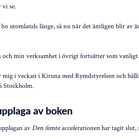
 vi se.
 bo utomlands länge, så nu när det äntligen blir av är
ch min verksamhet i övrigt fortsätter som vanligt
r mig i veckan i Kiruna med Rymdstyrelsen och hålli
 i Stockholm.
upplaga av boken
 upplagan av
Den femte accelerationen
har tagit slut,