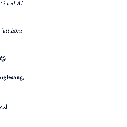
stå vad AI
t
"att höra
 😂
,
Fuglesang
vid