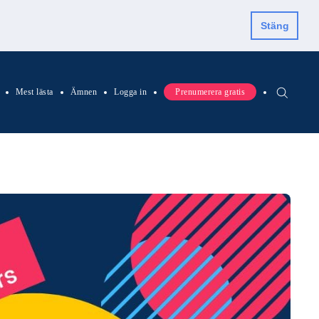
Stäng
Mest lästa
Ämnen
Logga in
Prenumerera gratis