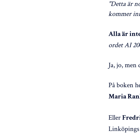
"Detta är no
kommer inne
Alla är int
ordet AI 200
Ja, jo, men
På boken h
Maria Ra
Eller
Fredr
Linköpings 