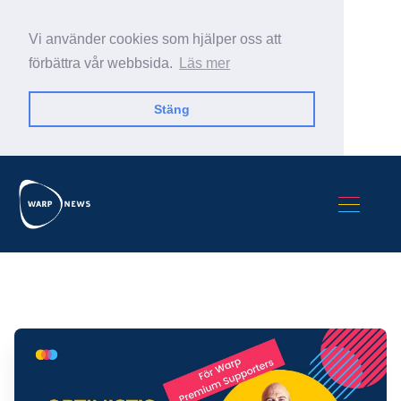
Vi använder cookies som hjälper oss att
förbättra vår webbsida.
Läs mer
Stäng
Sök Warp News