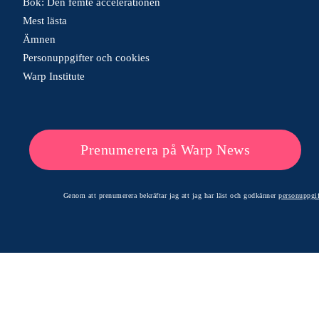
Bok: Den femte accelerationen
Mest lästa
Ämnen
Personuppgifter och cookies
Warp Institute
Prenumerera på Warp News
Genom att prenumerera bekräftar jag att jag har läst och godkänner
personuppgif
© 2026 Warp News – Faktabaserade optimistiska nyheter