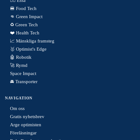
✍🏼 Essä
🍔 Food Tech
👊 Green Impact
♻️ Green Tech
❤️ Health Tech
📈 Mänskliga framsteg
🥇 Optimist's Edge
🤖 Robotik
🚀 Rymd
Space Impact
🚘 Transporter
NAVIGATION
Om oss
Gratis nyhetsbrev
Arge optimisten
Föreläsningar