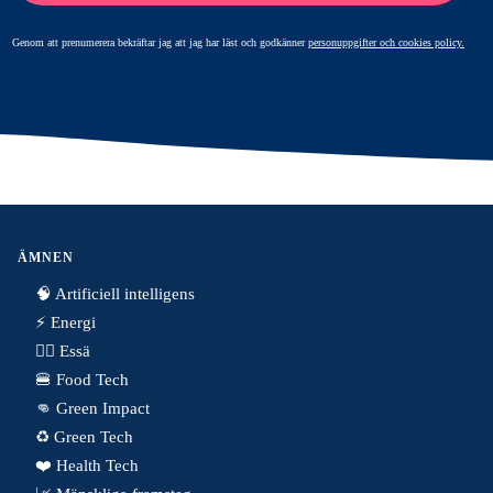
Genom att prenumerera bekräftar jag att jag har läst och godkänner
personuppgifter och cookies policy.
ÄMNEN
🧠 Artificiell intelligens
⚡️ Energi
✍🏼 Essä
🍔 Food Tech
👊 Green Impact
♻️ Green Tech
❤️ Health Tech