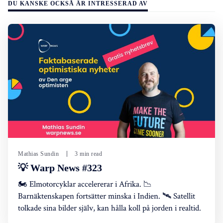
DU KANSKE OCKSÅ ÄR INTRESSERAD AV
Mathias Sundin
3 min read
💡 Warp News #323
🏍️ Elmotorcyklar accelererar i Afrika. 📉
Barnäktenskapen fortsätter minska i Indien. 🛰️ Satellit
tolkade sina bilder själv, kan hålla koll på jorden i realtid.