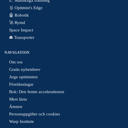
📈 Mänskliga framsteg
🥇 Optimist's Edge
🤖 Robotik
🚀 Rymd
Space Impact
🚘 Transporter
NAVIGATION
Om oss
Gratis nyhetsbrev
Arge optimisten
Föreläsningar
Bok: Den femte accelerationen
Mest lästa
Ämnen
Personuppgifter och cookies
Warp Institute