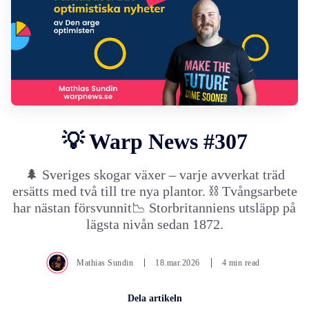
💡 Warp News #307
🌲 Sveriges skogar växer – varje avverkat träd
ersätts med två till tre nya plantor. ⛓️ Tvångsarbete
har nästan försvunnit📉 Storbritanniens utsläpp på
lägsta nivån sedan 1872.
Mathias Sundin
18.mar.2026
4 min read
Dela artikeln