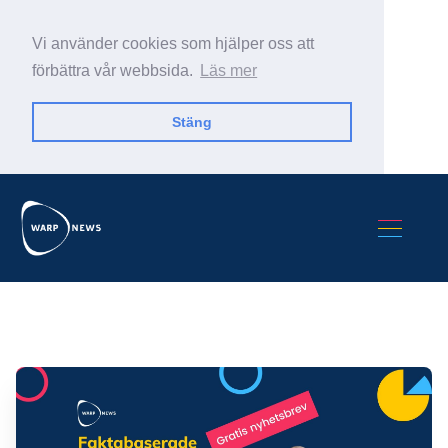
Vi använder cookies som hjälper oss att
förbättra vår webbsida.
Läs mer
Stäng
Sök Warp News