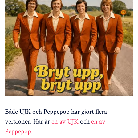
Både UJK och Peppepop har gjort flera
versioner. Här är
en av UJK
och
en av
Peppepop
.