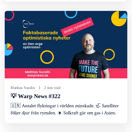
Mathias Sundin
2 min read
💡 Warp News #322
🇺🇳 Antalet flyktingar i världen minskade. 🦏 Satelliter
följer djur från rymden. ☀️ Solkraft går om gas i Asien.