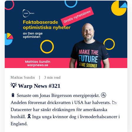
Mathias Sundin
3 min read
💡 Warp News #321
🔋 Senaste om Jonas Birgersson energiprojekt. 🚰
Andelen förorenat dricksvatten i USA har halverats. 📉
Datacenter har sänkt elräkningen för amerikanska
hushåll. 🎗️ Inga unga kvinnor dog i livmoderhalscancer i
England.