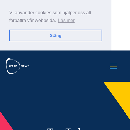
Vi använder cookies som hjälper oss att
förbättra vår webbsida.
Läs mer
Stäng
Sök Warp News