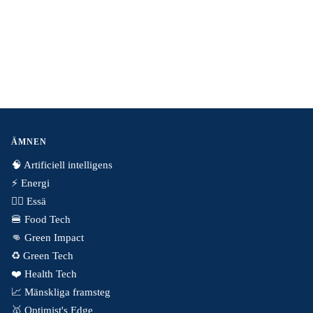
ÄMNEN
🧠 Artificiell intelligens
⚡️ Energi
✍🏼 Essä
🍔 Food Tech
👊 Green Impact
♻️ Green Tech
❤️ Health Tech
📈 Mänskliga framsteg
🥇 Optimist's Edge