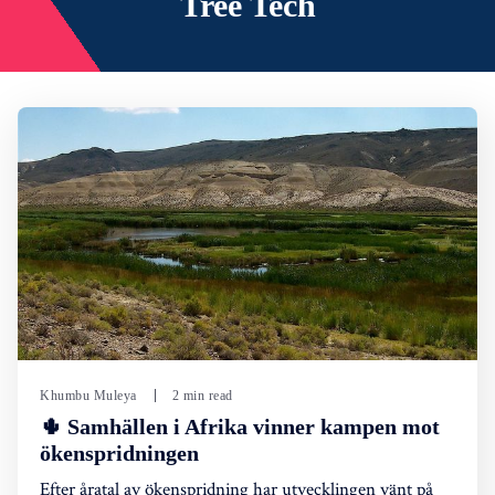
Tree Tech
Khumbu Muleya
2 min read
🌵 Samhällen i Afrika vinner kampen mot
ökenspridningen
Efter åratal av ökenspridning har utvecklingen vänt på