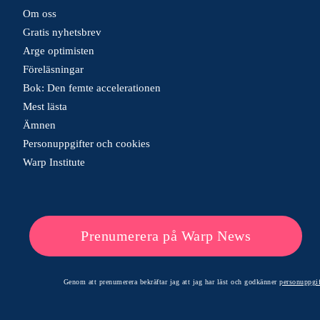
Om oss
Gratis nyhetsbrev
Arge optimisten
Föreläsningar
Bok: Den femte accelerationen
Mest lästa
Ämnen
Personuppgifter och cookies
Warp Institute
Prenumerera på Warp News
Genom att prenumerera bekräftar jag att jag har läst och godkänner
personuppgif