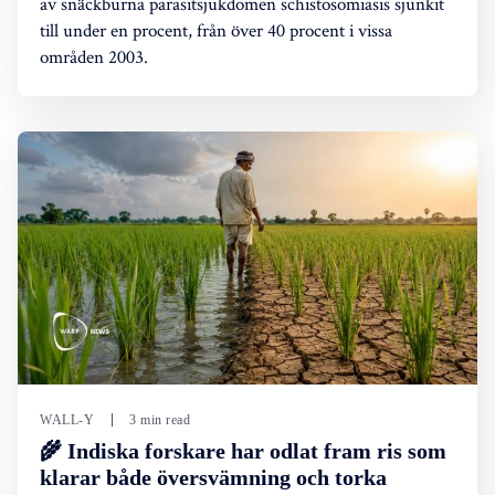
av snäckburna parasitsjukdomen schistosomiasis sjunkit
till under en procent, från över 40 procent i vissa
områden 2003.
WALL-Y
3 min read
🌾 Indiska forskare har odlat fram ris som
klarar både översvämning och torka