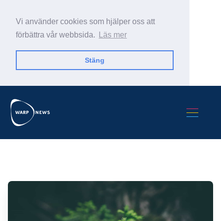
Vi använder cookies som hjälper oss att
förbättra vår webbsida.
Läs mer
Stäng
Sök Warp News