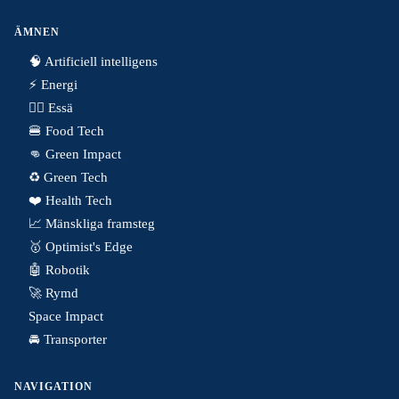
ÄMNEN
🧠 Artificiell intelligens
⚡️ Energi
✍🏼 Essä
🍔 Food Tech
👊 Green Impact
♻️ Green Tech
❤️ Health Tech
📈 Mänskliga framsteg
🥇 Optimist's Edge
🤖 Robotik
🚀 Rymd
Space Impact
🚘 Transporter
NAVIGATION