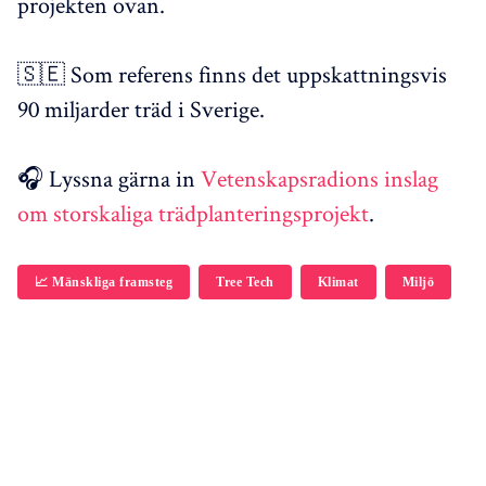
projekten ovan.
🇸🇪 Som referens finns det uppskattningsvis
90 miljarder träd i Sverige.
🎧 Lyssna gärna in
Vetenskapsradions inslag
om storskaliga trädplanteringsprojekt
.
📈 Mänskliga framsteg
Tree Tech
Klimat
Miljö