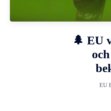
🌲 EU v
och
be
EU B