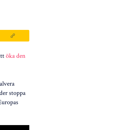
att
öka den
alvera
der stoppa
Europas