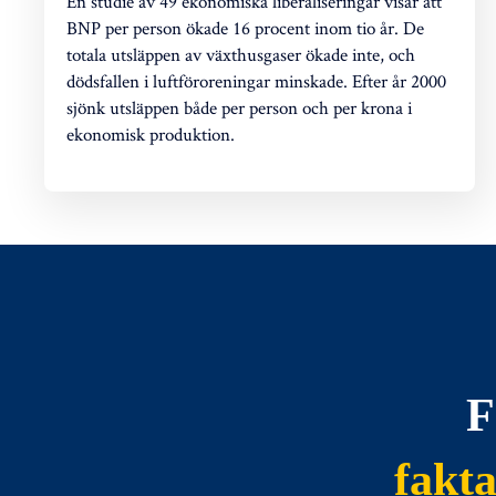
En studie av 49 ekonomiska liberaliseringar visar att
BNP per person ökade 16 procent inom tio år. De
totala utsläppen av växthusgaser ökade inte, och
dödsfallen i luftföroreningar minskade. Efter år 2000
sjönk utsläppen både per person och per krona i
ekonomisk produktion.
F
fakt