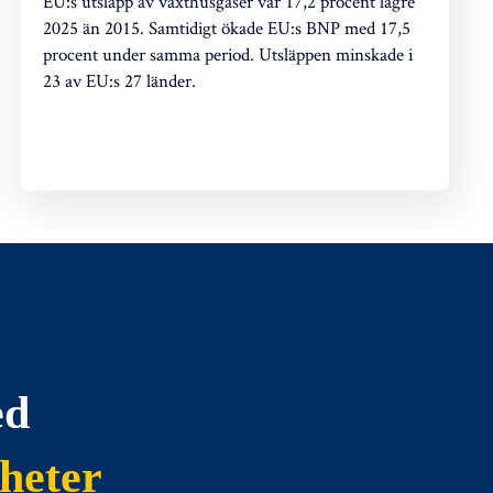
EU:s utsläpp av växthusgaser var 17,2 procent lägre
2025 än 2015. Samtidigt ökade EU:s BNP med 17,5
procent under samma period. Utsläppen minskade i
23 av EU:s 27 länder.
ed
heter