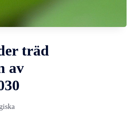
der träd
n av
030
giska