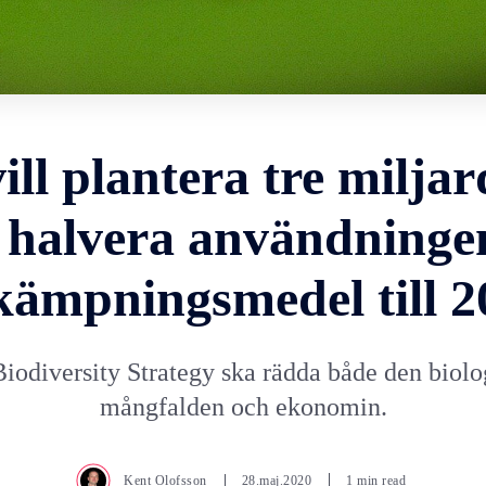
ill plantera tre miljar
 halvera användninge
kämpningsmedel till 2
iodiversity Strategy ska rädda både den biolo
mångfalden och ekonomin.
Kent Olofsson
28.maj.2020
1 min read