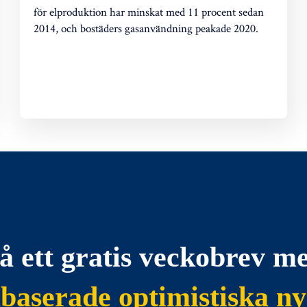
för elproduktion har minskat med 11 procent sedan
2014, och bostäders gasanvändning peakade 2020.
å ett gratis veckobrev m
abaserade optimistiska ny