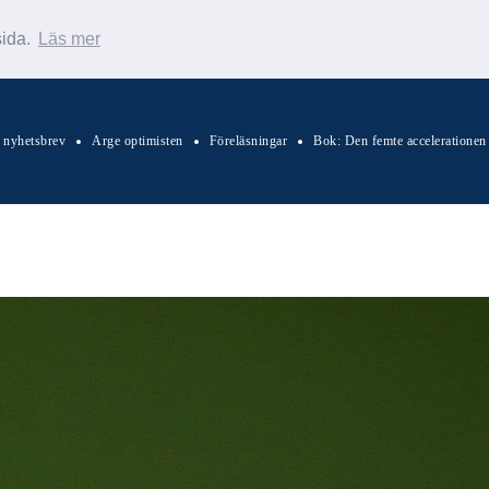
sida.
Läs mer
s nyhetsbrev
Arge optimisten
Föreläsningar
Bok: Den femte accelerationen
Sök Warp News