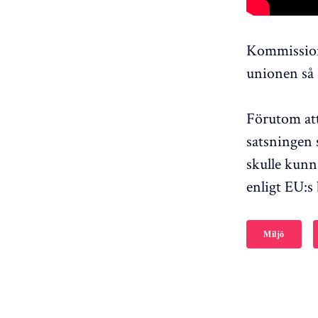
Kommissione
unionen så 
Förutom at
satsningen 
skulle kunn
enligt EU:s
Miljö