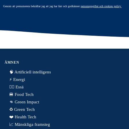
Genom att prenumerera bekräftar jag att jag har läst och godkänner
personuppgifter och cookies policy.
ÄMNEN
🧠 Artificiell intelligens
⚡️ Energi
✍🏼 Essä
🍔 Food Tech
👊 Green Impact
♻️ Green Tech
❤️ Health Tech
📈 Mänskliga framsteg