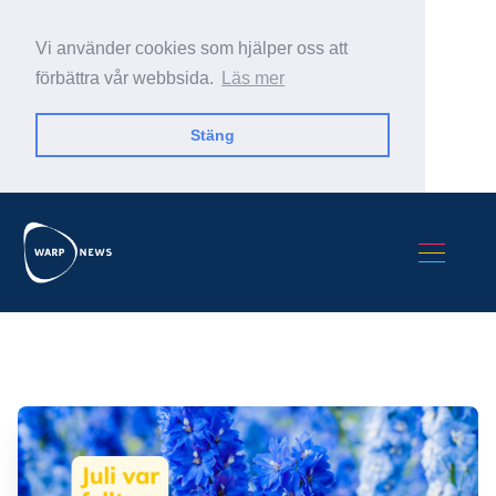
Vi använder cookies som hjälper oss att
förbättra vår webbsida.
Läs mer
Stäng
Sök Warp News