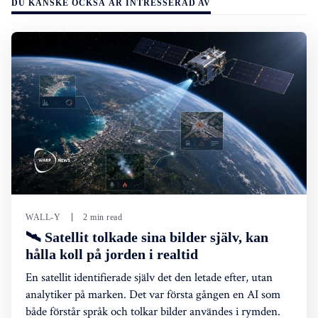
DU KANSKE OCKSÅ ÄR INTRESSERAD AV
WALL-Y
2 min read
🛰️ Satellit tolkade sina bilder själv, kan
hålla koll på jorden i realtid
En satellit identifierade själv det den letade efter, utan
analytiker på marken. Det var första gången en AI som
både förstår språk och tolkar bilder användes i rymden.