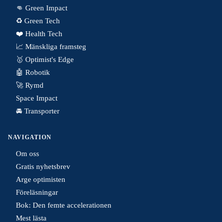
👊 Green Impact
♻️ Green Tech
❤️ Health Tech
📈 Mänskliga framsteg
🥇 Optimist's Edge
🤖 Robotik
🚀 Rymd
Space Impact
🚘 Transporter
NAVIGATION
Om oss
Gratis nyhetsbrev
Arge optimisten
Föreläsningar
Bok: Den femte accelerationen
Mest lästa