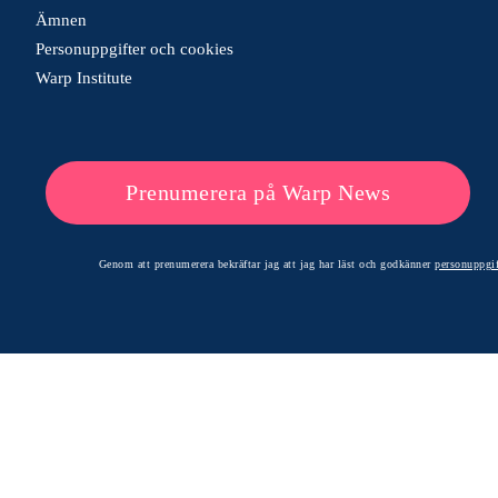
Ämnen
Personuppgifter och cookies
Warp Institute
Prenumerera på Warp News
Genom att prenumerera bekräftar jag att jag har läst och godkänner
personuppgif
© 2026 Warp News – Faktabaserade optimistiska nyheter
Optimists Edge Media AB - St. Persgatan 19, 60233 Norrköping