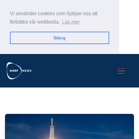
Vi använder cookies som hjälper oss att
förbättra vår webbsida.
Läs mer
Stäng
Sök Warp News