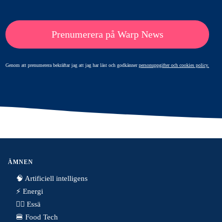
Prenumerera på Warp News
Genom att prenumerera bekräftar jag att jag har läst och godkänner
personuppgifter och cookies policy.
ÄMNEN
🧠 Artificiell intelligens
⚡️ Energi
✍🏼 Essä
🍔 Food Tech