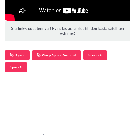
Starlink-uppdateringar! Rymdlasrar, anslut till den bästa satelliten
och mer!
🚀 Rymd
🚀 Warp Space Summit
Starlink
SpaceX