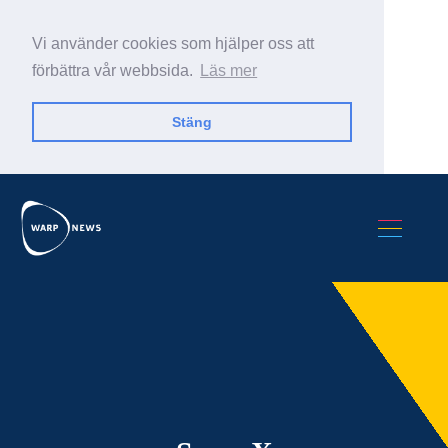
Vi använder cookies som hjälper oss att
förbättra vår webbsida.
Läs mer
Stäng
Sök Warp News