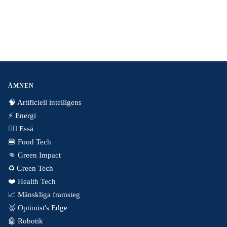
ÄMNEN
🧠 Artificiell intelligens
⚡️ Energi
✍🏼 Essä
🍔 Food Tech
👊 Green Impact
♻️ Green Tech
❤️ Health Tech
📈 Mänskliga framsteg
🥇 Optimist's Edge
🤖 Robotik