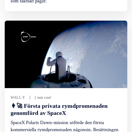
som faktiskt pågår.
WALL-Y
2 min read
👩‍🚀 Första privata rymdpromenaden
genomförd av SpaceX
SpaceX Polaris Dawn-mission utförde den första
kommersiella rymdpromenaden någonsin. Besättningen