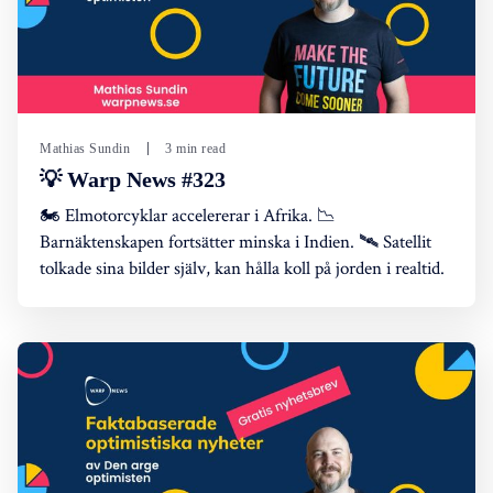
Mathias Sundin
3 min read
💡 Warp News #323
🏍️ Elmotorcyklar accelererar i Afrika. 📉
Barnäktenskapen fortsätter minska i Indien. 🛰️ Satellit
tolkade sina bilder själv, kan hålla koll på jorden i realtid.