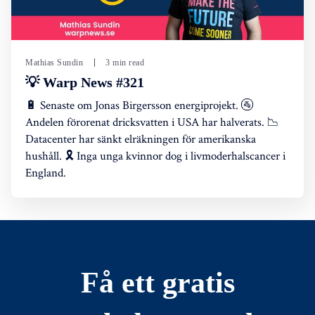
Mathias Sundin
3 min read
💡 Warp News #321
🔋 Senaste om Jonas Birgersson energiprojekt. 🚰
Andelen förorenat dricksvatten i USA har halverats. 📉
Datacenter har sänkt elräkningen för amerikanska
hushåll. 🎗️ Inga unga kvinnor dog i livmoderhalscancer i
England.
Få ett gratis