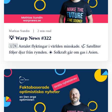
Mathias Sundin
2 min read
💡 Warp News #322
🇺🇳 Antalet flyktingar i världen minskade. 🦏 Satelliter
följer djur från rymden. ☀️ Solkraft går om gas i Asien.