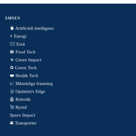
ÄMNEN
🧠 Artificiell intelligens
⚡️ Energi
✍🏼 Essä
🍔 Food Tech
👊 Green Impact
♻️ Green Tech
❤️ Health Tech
📈 Mänskliga framsteg
🥇 Optimist's Edge
🤖 Robotik
🚀 Rymd
Space Impact
🚘 Transporter