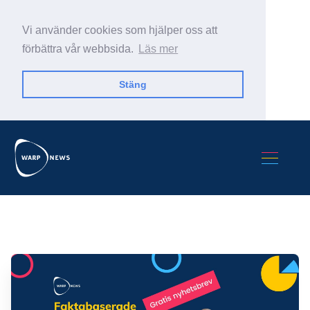
Vi använder cookies som hjälper oss att
förbättra vår webbsida.
Läs mer
Stäng
Sök Warp News