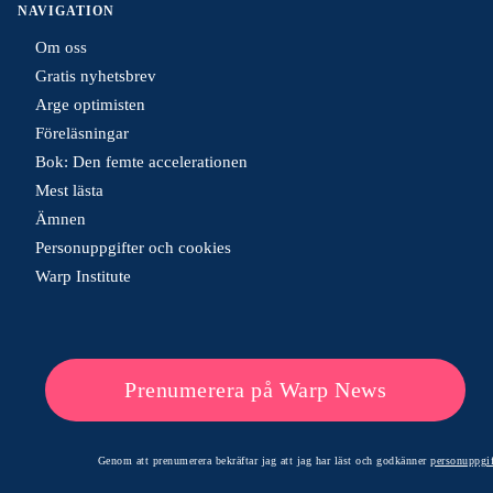
NAVIGATION
Om oss
Gratis nyhetsbrev
Arge optimisten
Föreläsningar
Bok: Den femte accelerationen
Mest lästa
Ämnen
Personuppgifter och cookies
Warp Institute
Prenumerera på Warp News
Genom att prenumerera bekräftar jag att jag har läst och godkänner
personuppgif