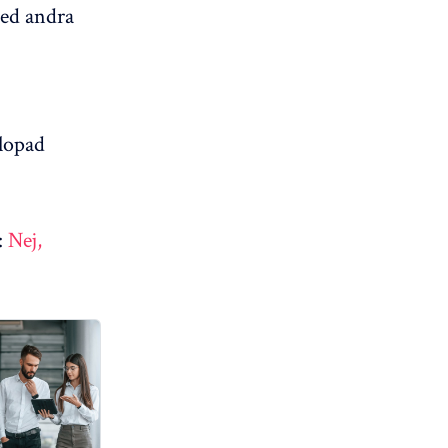
med andra
slopad
:
Nej,