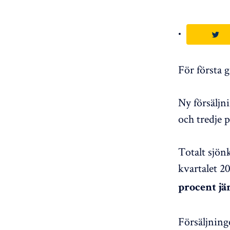
För första g
Ny försäljn
och tredje p
Totalt sjön
kvartalet 2
procent jä
Försäljning