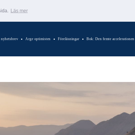
sida.
Läs mer
s nyhetsbrev
Arge optimisten
Föreläsningar
Bok: Den femte accelerationen
Sök Warp News