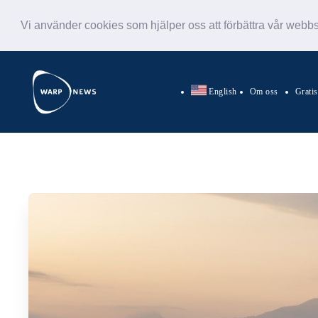
Vi använder cookies som hjälper oss att förbättra vår webb
English
Om oss
Grati