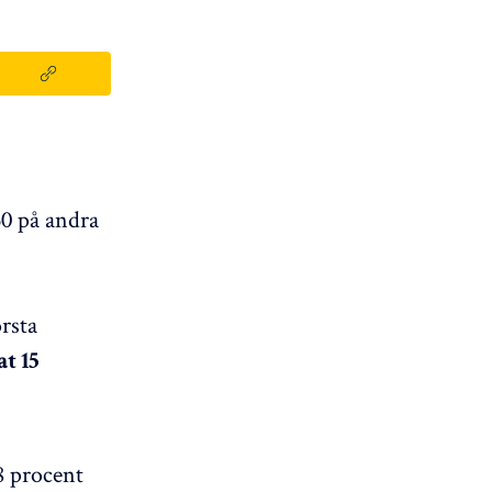
0 på andra
rsta
t 15
8 procent