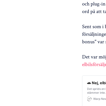
och plug-in
ord på att t
Sent som i 
försäljninge
bonus" var
Det var möj
elbilsförsäl
🚗 Nej, elb
Det sprids en 
stämmer inte.
Warp Ne