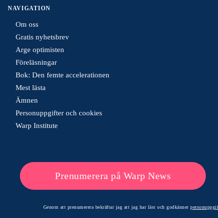
NAVIGATION
Om oss
Gratis nyhetsbrev
Arge optimisten
Föreläsningar
Bok: Den femte accelerationen
Mest lästa
Ämnen
Personuppgifter och cookies
Warp Institute
Prenumerera på Warp News
Genom att prenumerera bekräftar jag att jag har läst och godkänner
personuppgif