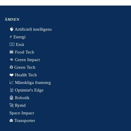
ÄMNEN
🧠 Artificiell intelligens
⚡️ Energi
✍🏼 Essä
🍔 Food Tech
👊 Green Impact
♻️ Green Tech
❤️ Health Tech
📈 Mänskliga framsteg
🥇 Optimist's Edge
🤖 Robotik
🚀 Rymd
Space Impact
🚘 Transporter