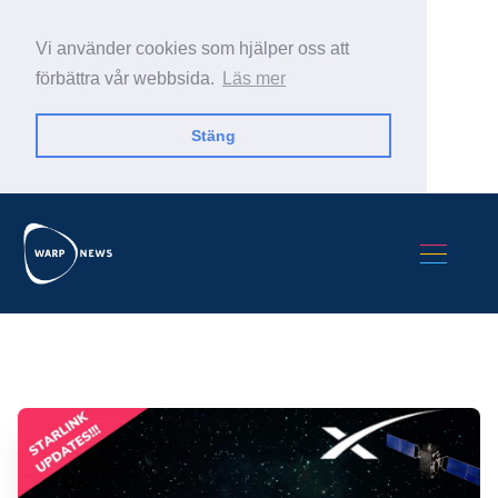
Vi använder cookies som hjälper oss att
förbättra vår webbsida.
Läs mer
Stäng
Sök Warp News