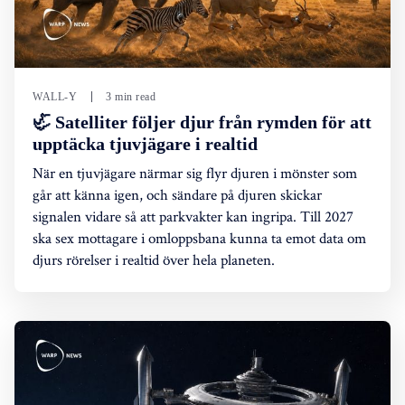
WALL-Y
3 min read
🦏 Satelliter följer djur från rymden för att
upptäcka tjuvjägare i realtid
När en tjuvjägare närmar sig flyr djuren i mönster som
går att känna igen, och sändare på djuren skickar
signalen vidare så att parkvakter kan ingripa. Till 2027
ska sex mottagare i omloppsbana kunna ta emot data om
djurs rörelser i realtid över hela planeten.