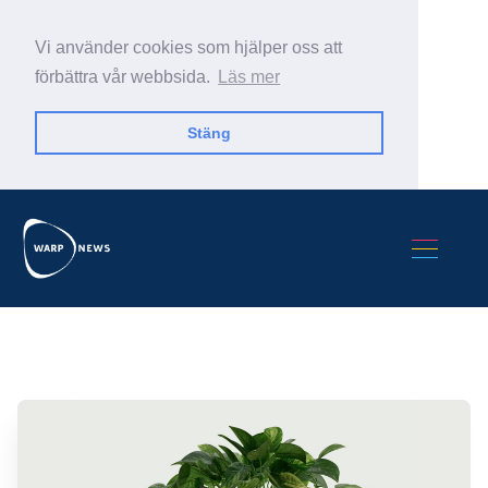
Vi använder cookies som hjälper oss att
förbättra vår webbsida.
Läs mer
Stäng
Sök Warp News