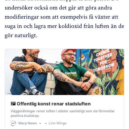
undersöker också om det går att göra andra
modifieringar som att exempelvis få växter att
suga in och lagra mer koldioxid från luften än de
gör naturligt.
🖼 Offentlig konst renar stadsluften
Väggmålningar renar luften i städer samtidigt som de förmedlar
positiva budskap.
Warp News
Linn Winge