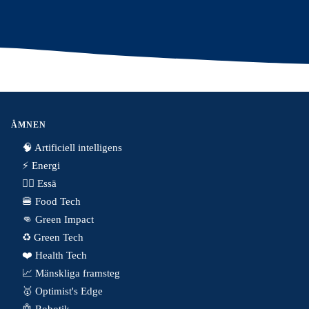
ÄMNEN
🧠 Artificiell intelligens
⚡️ Energi
✍🏼 Essä
🍔 Food Tech
👊 Green Impact
♻️ Green Tech
❤️ Health Tech
📈 Mänskliga framsteg
🥇 Optimist's Edge
🤖 Robotik