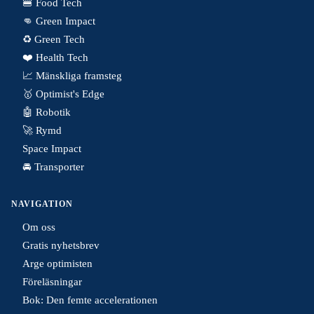
🍔 Food Tech
👊 Green Impact
♻️ Green Tech
❤️ Health Tech
📈 Mänskliga framsteg
🥇 Optimist's Edge
🤖 Robotik
🚀 Rymd
Space Impact
🚘 Transporter
NAVIGATION
Om oss
Gratis nyhetsbrev
Arge optimisten
Föreläsningar
Bok: Den femte accelerationen