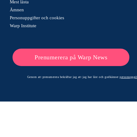
Mest lästa
Ämnen
Personuppgifter och cookies
Warp Institute
Prenumerera på Warp News
Genom att prenumerera bekräftar jag att jag har läst och godkänner
personuppgif
© 2026 Warp News – Faktabaserade optimistiska nyheter
Optimists Edge Media AB - St. Persgatan 19, 60233 Norrköping