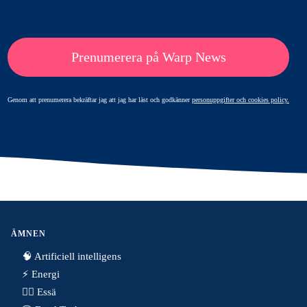
Prenumerera på Warp News
Genom att prenumerera bekräftar jag att jag har läst och godkänner
personuppgifter och cookies policy.
ÄMNEN
🧠 Artificiell intelligens
⚡️ Energi
✍🏼 Essä