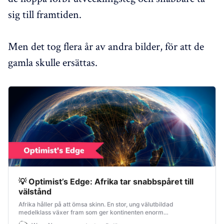
sig till framtiden.
Men det tog flera år av andra bilder, för att de
gamla skulle ersättas.
💡 Optimist’s Edge: Afrika tar snabbspåret till
välstånd
Afrika håller på att ömsa skinn. En stor, ung välutbildad
medelklass växer fram som ger kontinenten enorm
utvecklingspotential. Framtiden finns i ny teknik och vässat