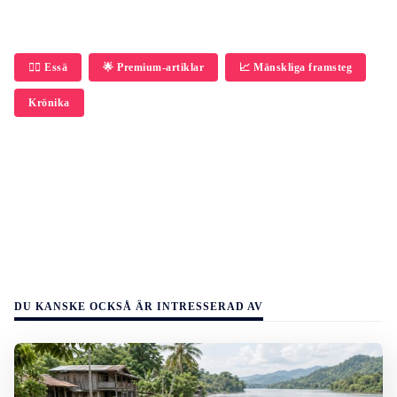
✍🏼 Essä
🌟 Premium-artiklar
📈 Mänskliga framsteg
Krönika
DU KANSKE OCKSÅ ÄR INTRESSERAD AV