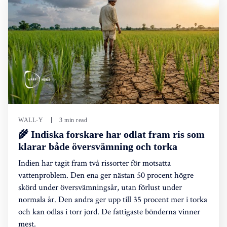
WALL-Y
3 min read
🌾 Indiska forskare har odlat fram ris som
klarar både översvämning och torka
Indien har tagit fram två rissorter för motsatta
vattenproblem. Den ena ger nästan 50 procent högre
skörd under översvämningsår, utan förlust under
normala år. Den andra ger upp till 35 procent mer i torka
och kan odlas i torr jord. De fattigaste bönderna vinner
mest.