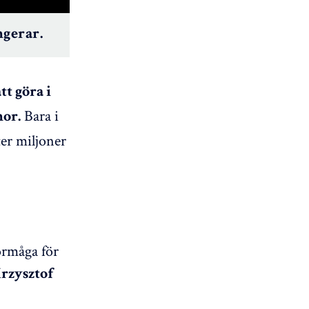
ngerar.
tt göra i
Bara i
nor.
er miljoner
örmåga för
rzysztof