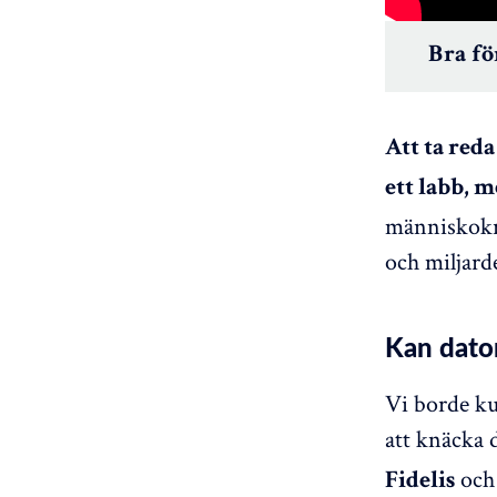
Bra fö
Att ta reda
ett labb, m
människokro
och miljard
Kan dato
Vi borde k
att knäcka 
och 
Fidelis