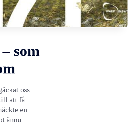
 – som
 om
gäckat oss
ll att få
knäckte en
ot ännu