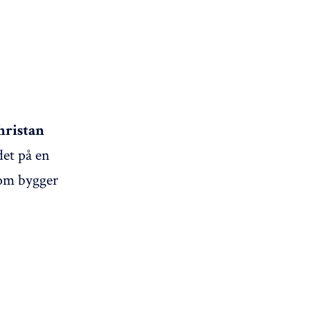
hristan
det på en
som bygger