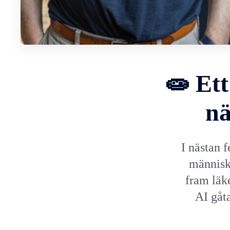
🧫 Et
nä
I nästan 
människo
fram läke
AI gåt