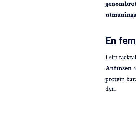
genombrott
utmaninga
En fem
I sitt tackt
a
Anfinsen
protein bar
den.