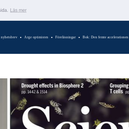
sida.
Läs mer
s nyhetsbrev
Arge optimisten
Föreläsningar
Bok: Den femte accelerationen
Sök Warp News