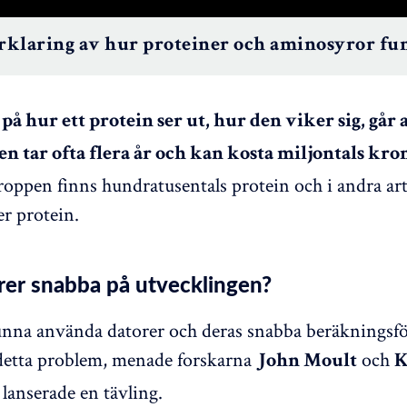
rklaring av hur proteiner och aminosyror fu
 på hur ett protein ser ut, hur den viker sig, går a
en tar ofta flera år och kan kosta miljontals kro
ppen finns hundratusentals protein och i andra art
er protein.
rer snabba på utvecklingen?
unna använda datorer och deras snabba beräkningsf
detta problem, menade forskarna
och
John Moult
K
lanserade en tävling.