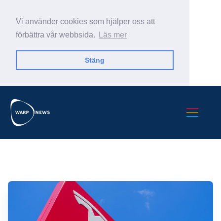
Vi använder cookies som hjälper oss att
förbättra vår webbsida.
Läs mer
Stäng
Sök Warp News