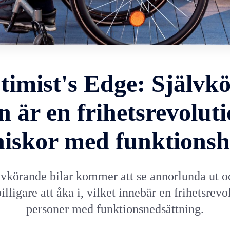
timist's Edge: Självk
n är en frihetsrevoluti
iskor med funktionsh
lvkörande bilar kommer att se annorlunda ut o
lligare att åka i, vilket innebär en frihetsrevo
personer med funktionsnedsättning.