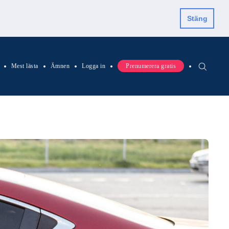
Stäng
Mest lästa
Ämnen
Logga in
Prenumerera gratis