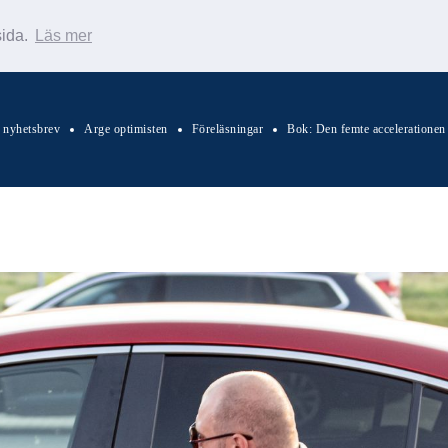
sida.
Läs mer
s nyhetsbrev
Arge optimisten
Föreläsningar
Bok: Den femte accelerationen
Sök Warp News