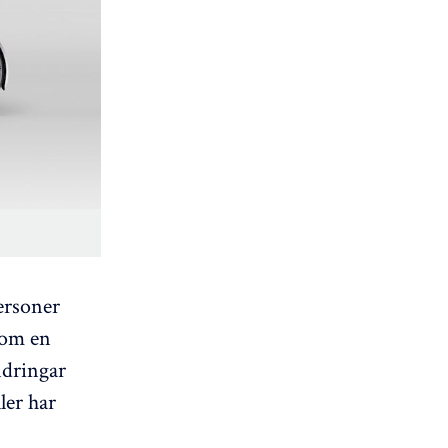
ersoner
som en
ändringar
ler har