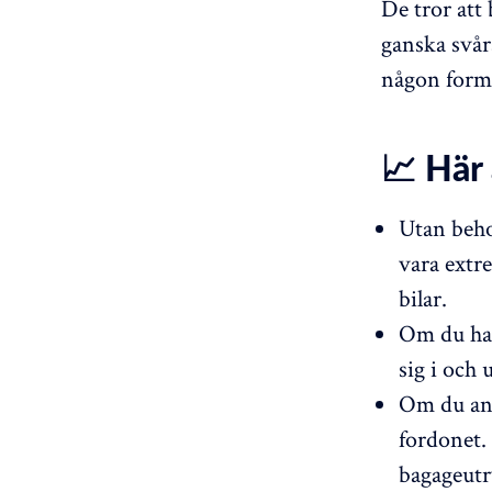
De tror att
ganska svåra
någon form
📈 Här 
Utan beho
vara extr
bilar.
Om du har 
sig i och 
Om du anv
fordonet. 
bagageut