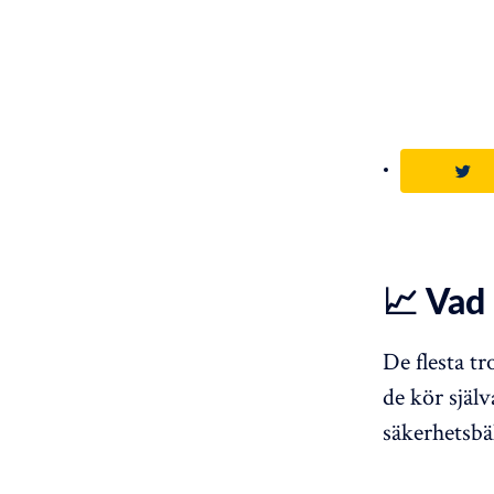
📈 Vad 
De flesta t
de kör själv
säkerhetsbä