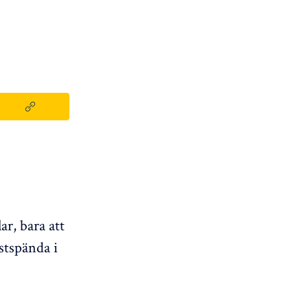
ar, bara att
astspända i