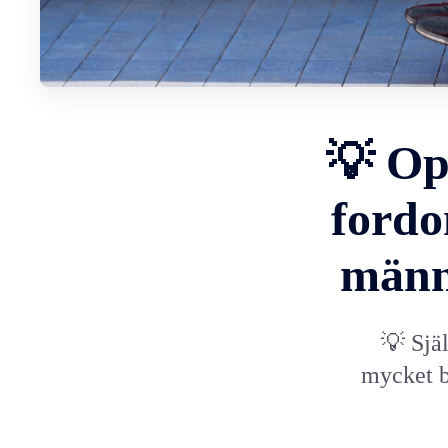
💡 Op
fordo
männ
💡 Sjä
mycket bi