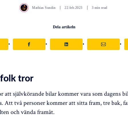
Mathias Sundin
22.feb.2023
3 min read
Dela artikeln
folk tror
ror att självkörande bilar kommer vara som dagens bil
a. Att två personer kommer att sitta fram, tre bak, f
lten och vända framåt.