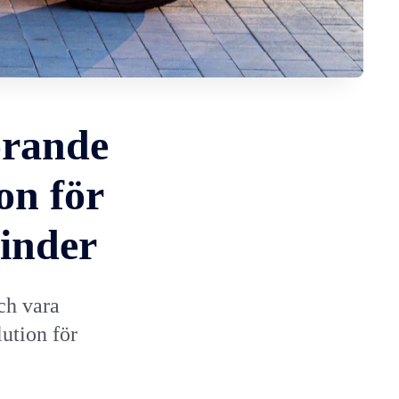
örande
on för
inder
ch vara
lution för