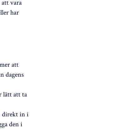
att vara
ller har
mer att
än dagens
lätt att ta
direkt in i
gga den i