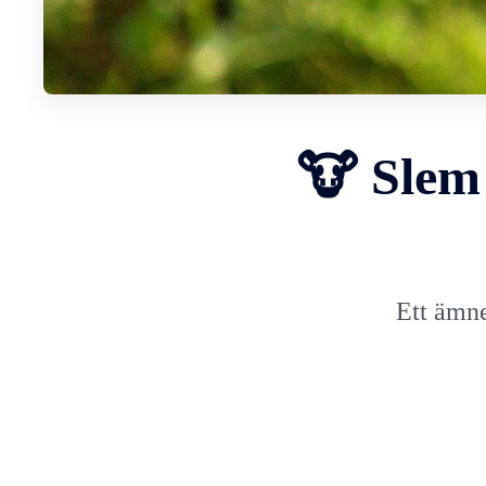
🐮 Slem
Ett ämne