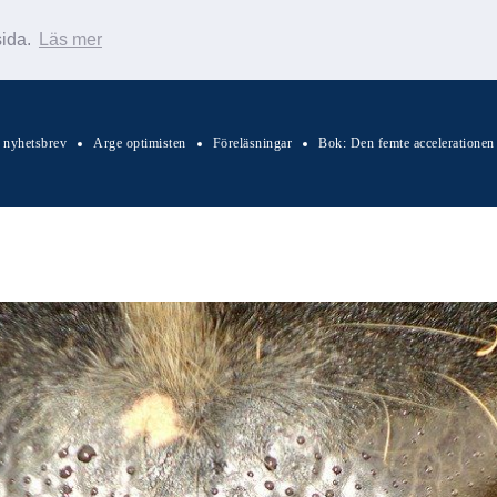
sida.
Läs mer
s nyhetsbrev
Arge optimisten
Föreläsningar
Bok: Den femte accelerationen
Sök Warp News