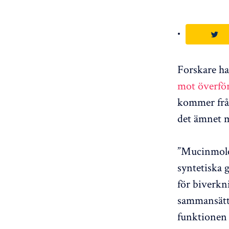
Forskare ha
mot överfö
kommer från
det ämnet 
”Mucinmolek
syntetiska g
för biverkn
sammansätt
funktionen 