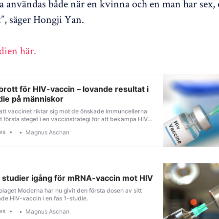
a användas både när en kvinna och en man har sex, e
”, säger Hongji Yan.
dien här.
ott för HIV-vaccin – lovande resultat i
udie på människor
 att vaccinet riktar sig mot de önskade immuncellerna
t första steget i en vaccinstrategi för att bekämpa HIV
ussjukdomar.
ws
Magnus Aschan
ka studier igång för mRNA-vaccin mot HIV
aget Moderna har nu givit den första dosen av sitt
 HIV-vaccin i en fas 1-studie.
ws
Magnus Aschan