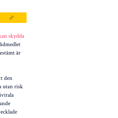
 kan skydda
lidmedlet
estämt är
tt den
a utan risk
ivirala
pande
vecklade