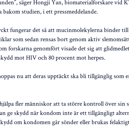
runden”, säger Hongji Yan, biomaterialforskare vid 
a bakom studien, i ett pressmeddelande.
yckt fungerar det så att mucinmolekylerna binder till
tiklar som sedan rensas bort genom aktiv slemomsätt
som forskarna genomfört visade det sig att glidmedlet
skydd mot HIV och 80 procent mot herpes.
oppas nu att deras upptäckt ska bli tillgänglig som 
jälpa fler människor att ta större kontroll över sin s
an ge skydd när kondom inte är ett tillgängligt altern
kydd om kondomen går sönder eller brukas felaktigt