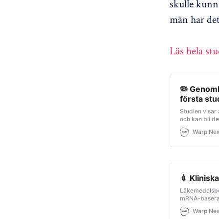
skulle kunn
män har det
Läs hela stu
🦠 Genombr
första st
Studien visar
och kan bli de
och andra vir
Warp Ne
💉 Klinis
Läkemedelsbol
mRNA-baserade
Warp Ne