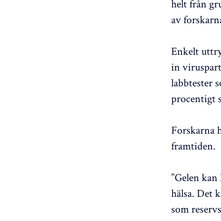
helt från g
av forskarn
Enkelt uttr
in viruspar
labbtester 
procentigt 
Forskarna h
framtiden.
”Gelen kan h
hälsa. Det k
som reservs