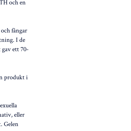
KTH och en
 och fångar
ning. I de
 gav ett 70-
en produkt i
exuella
ativ, eller
. Gelen