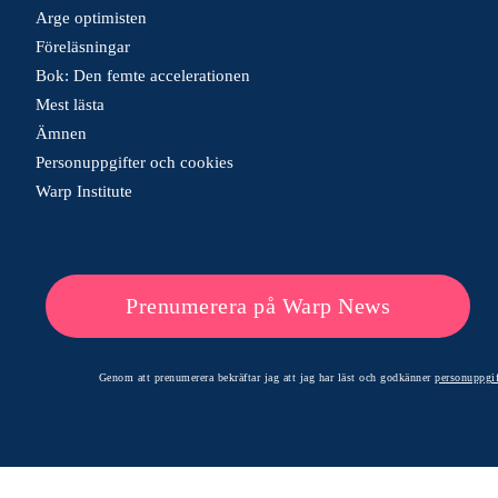
Arge optimisten
Föreläsningar
Bok: Den femte accelerationen
Mest lästa
Ämnen
Personuppgifter och cookies
Warp Institute
Prenumerera på Warp News
Genom att prenumerera bekräftar jag att jag har läst och godkänner
personuppgif