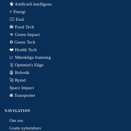
🧠 Artificiell intelligens
⚡️ Energi
✍🏼 Essä
🍔 Food Tech
👊 Green Impact
♻️ Green Tech
❤️ Health Tech
📈 Mänskliga framsteg
🥇 Optimist's Edge
🤖 Robotik
🚀 Rymd
Space Impact
🚘 Transporter
NAVIGATION
Om oss
Gratis nyhetsbrev