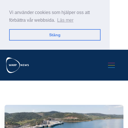
Vi använder cookies som hjälper oss att
förbättra vår webbsida.
Läs mer
Stäng
Sök Warp News