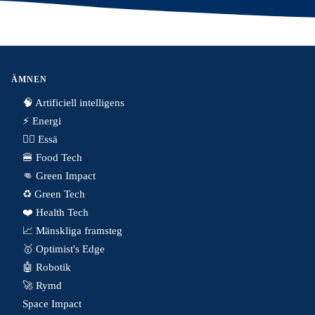
ÄMNEN
🧠 Artificiell intelligens
⚡️ Energi
✍🏼 Essä
🍔 Food Tech
👊 Green Impact
♻️ Green Tech
❤️ Health Tech
📈 Mänskliga framsteg
🥇 Optimist's Edge
🤖 Robotik
🚀 Rymd
Space Impact