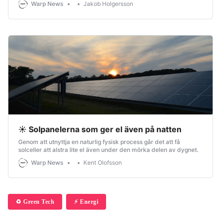
Warp News
Jakob Holgersson
☀ Solpanelerna som ger el även på natten
Genom att utnyttja en naturlig fysisk process går det att få
solceller att alstra lite el även under den mörka delen av dygnet.
Warp News
Kent Olofsson
♻️ Green Tech
⚡️ Energi