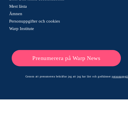
Mest lästa
Ämnen
Personuppgifter och cookies
Warp Institute
Prenumerera på Warp News
Genom att prenumerera bekräftar jag att jag har läst och godkänner
personuppgif
© 2026 Warp News – Faktabaserade optimistiska nyheter
Optimists Edge Media AB - St. Persgatan 19, 60233 Norrköping