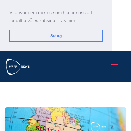
Vi använder cookies som hjälper oss att
förbättra vår webbsida.
Läs mer
Stäng
Sök Warp News