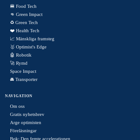
🍔 Food Tech
👊 Green Impact
♻️ Green Tech
❤️ Health Tech
📈 Mänskliga framsteg
🥇 Optimist's Edge
🤖 Robotik
🚀 Rymd
Space Impact
🚘 Transporter
NAVIGATION
Om oss
Gratis nyhetsbrev
Arge optimisten
Föreläsningar
Bok: Den femte accelerationen