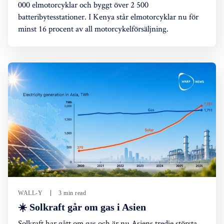
000 elmotorcyklar och byggt över 2 500
batteribytesstationer. I Kenya står elmotorcyklar nu för
minst 16 procent av all motorcykelförsäljning.
WALL-Y
3 min read
☀️ Solkraft går om gas i Asien
Solkraft har gått om gas och är nu Asiens tredje största