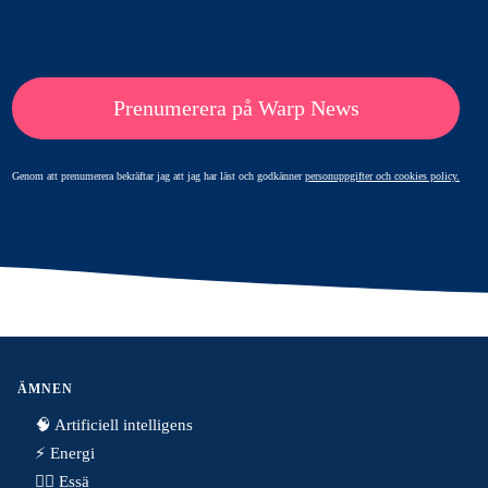
Prenumerera på Warp News
Genom att prenumerera bekräftar jag att jag har läst och godkänner
personuppgifter och cookies policy.
ÄMNEN
🧠 Artificiell intelligens
⚡️ Energi
✍🏼 Essä