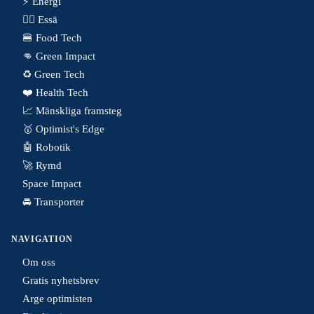
⚡️ Energi
✍🏼 Essä
🍔 Food Tech
👊 Green Impact
♻️ Green Tech
❤️ Health Tech
📈 Mänskliga framsteg
🥇 Optimist's Edge
🤖 Robotik
🚀 Rymd
Space Impact
🚘 Transporter
NAVIGATION
Om oss
Gratis nyhetsbrev
Arge optimisten