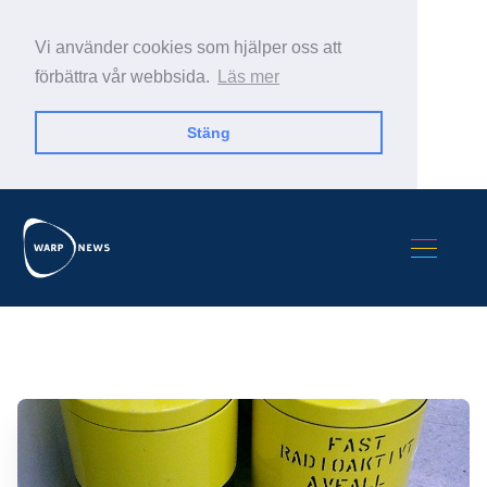
Vi använder cookies som hjälper oss att
förbättra vår webbsida.
Läs mer
Stäng
Sök Warp News