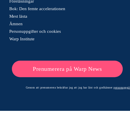
Föreläsningar
Bok: Den femte accelerationen
Mest lästa
Ämnen
Personuppgifter och cookies
Warp Institute
Prenumerera på Warp News
Genom att prenumerera bekräftar jag att jag har läst och godkänner
personuppgif