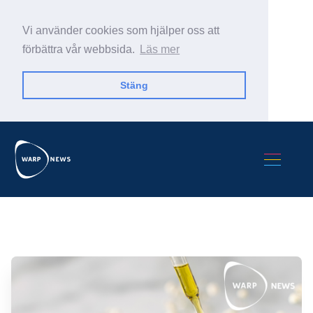
Vi använder cookies som hjälper oss att
förbättra vår webbsida.
Läs mer
Stäng
Sök Warp News