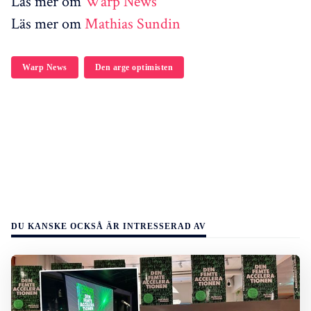
L äs mer om
Warp News
L äs mer om
Mathias Sundin
Warp News
Den arge optimisten
DU KANSKE OCKSÅ ÄR INTRESSERAD AV