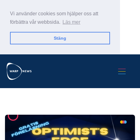
Vi använder cookies som hjälper oss att
förbättra vår webbsida.
Läs mer
Stäng
Sök Warp News