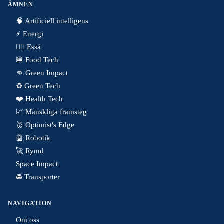
ÄMNEN
🧠 Artificiell intelligens
⚡️ Energi
✍🏼 Essä
🍔 Food Tech
👊 Green Impact
♻️ Green Tech
❤️ Health Tech
📈 Mänskliga framsteg
🥇 Optimist's Edge
🤖 Robotik
🚀 Rymd
Space Impact
🚘 Transporter
NAVIGATION
Om oss