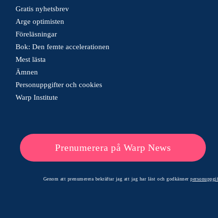
Gratis nyhetsbrev
Arge optimisten
Föreläsningar
Bok: Den femte accelerationen
Mest lästa
Ämnen
Personuppgifter och cookies
Warp Institute
Prenumerera på Warp News
Genom att prenumerera bekräftar jag att jag har läst och godkänner
personuppgif