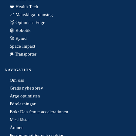
❤️ Health Tech
📈 Mänskliga framsteg
🥇 Optimist's Edge
🤖 Robotik
🚀 Rymd
Space Impact
🚘 Transporter
NAVIGATION
Om oss
Gratis nyhetsbrev
Arge optimisten
Föreläsningar
Bok: Den femte accelerationen
Mest lästa
Ämnen
Personuppgifter och cookies