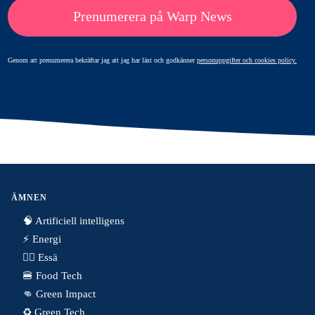
Prenumerera på Warp News
Genom att prenumerera bekräftar jag att jag har läst och godkänner
personuppgifter och cookies policy.
ÄMNEN
🧠 Artificiell intelligens
⚡️ Energi
✍🏼 Essä
🍔 Food Tech
👊 Green Impact
♻️ Green Tech