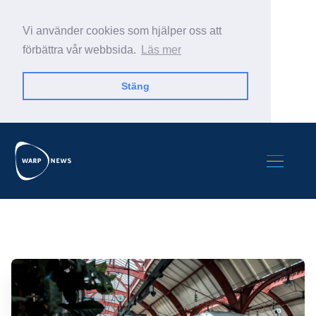
Vi använder cookies som hjälper oss att
förbättra vår webbsida.
Läs mer
Stäng
Sök Warp News