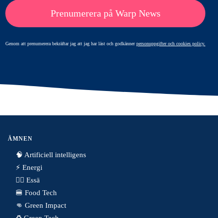
Prenumerera på Warp News
Genom att prenumerera bekräftar jag att jag har läst och godkänner
personuppgifter och cookies policy.
ÄMNEN
🧠 Artificiell intelligens
⚡️ Energi
✍🏼 Essä
🍔 Food Tech
👊 Green Impact
♻️ Green Tech