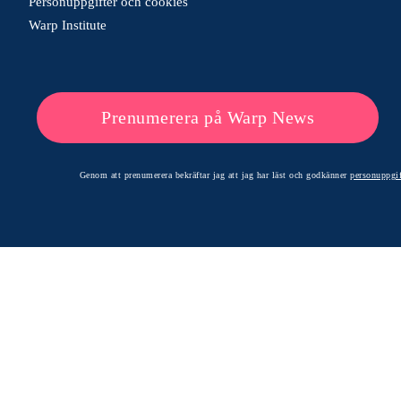
Personuppgifter och cookies
Warp Institute
Prenumerera på Warp News
Genom att prenumerera bekräftar jag att jag har läst och godkänner
personuppgif
© 2026 Warp News – Faktabaserade optimistiska nyheter
Optimists Edge Media AB - St. Persgatan 19, 60233 Norrköping