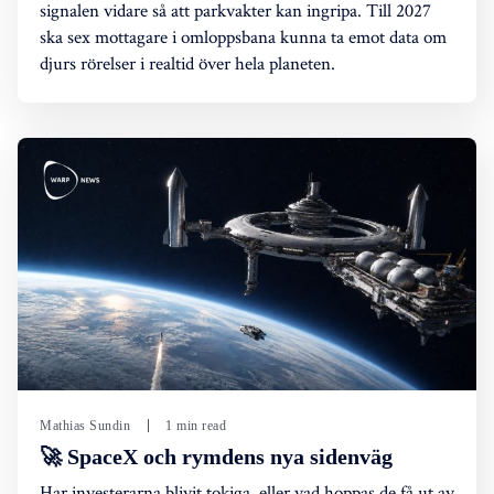
signalen vidare så att parkvakter kan ingripa. Till 2027
ska sex mottagare i omloppsbana kunna ta emot data om
djurs rörelser i realtid över hela planeten.
Mathias Sundin
1 min read
🚀 SpaceX och rymdens nya sidenväg
Har investerarna blivit tokiga, eller vad hoppas de få ut av