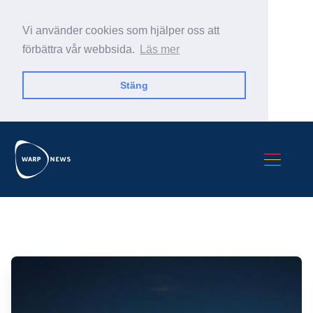
Vi använder cookies som hjälper oss att
förbättra vår webbsida.
Läs mer
Stäng
Sök Warp News