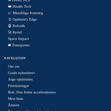
❤️ Health Tech
📈 Mänskliga framsteg
🥇 Optimist's Edge
🤖 Robotik
🚀 Rymd
Space Impact
🚘 Transporter
NAVIGATION
Om oss
Gratis nyhetsbrev
Arge optimisten
Föreläsningar
Bok: Den femte accelerationen
Mest lästa
Ämnen