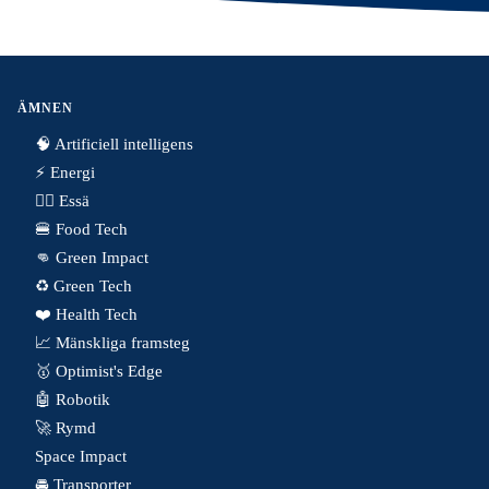
ÄMNEN
🧠 Artificiell intelligens
⚡️ Energi
✍🏼 Essä
🍔 Food Tech
👊 Green Impact
♻️ Green Tech
❤️ Health Tech
📈 Mänskliga framsteg
🥇 Optimist's Edge
🤖 Robotik
🚀 Rymd
Space Impact
🚘 Transporter