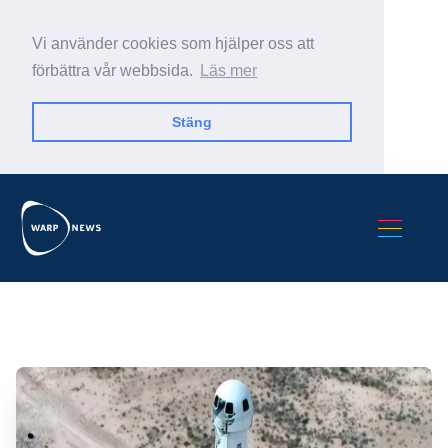
Vi använder cookies som hjälper oss att
förbättra vår webbsida.
Läs mer
Stäng
Sök Warp News