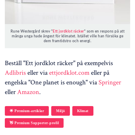
Rune Westergård skrev "
Ett jordklot räcker
" som en respons på att
många unga hade ångest för klimatet. Istället ville han försöka ge
dem framtidstro och energi.
Beställ "Ett jordklot räcker" på exempelvis
Adlibris
eller via
ettjordklot.com
eller på
engelska "One planet is enough" via
Springer
eller
Amazon
.
🌟 Premium-artiklar
Miljö
Klimat
👋 Premium Supporter-profil