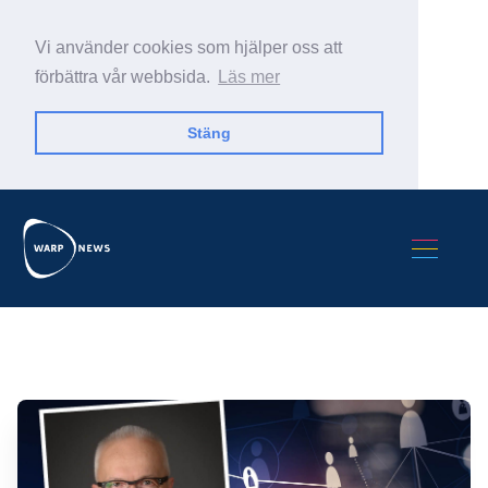
Vi använder cookies som hjälper oss att
förbättra vår webbsida.
Läs mer
Stäng
Sök Warp News