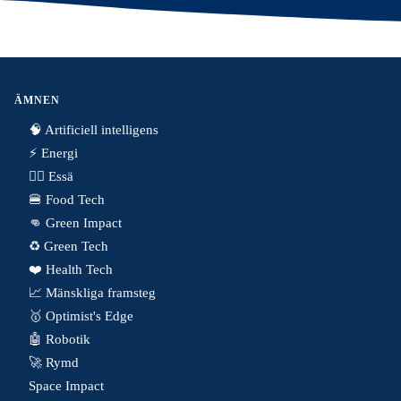
ÄMNEN
🧠 Artificiell intelligens
⚡️ Energi
✍🏼 Essä
🍔 Food Tech
👊 Green Impact
♻️ Green Tech
❤️ Health Tech
📈 Mänskliga framsteg
🥇 Optimist's Edge
🤖 Robotik
🚀 Rymd
Space Impact