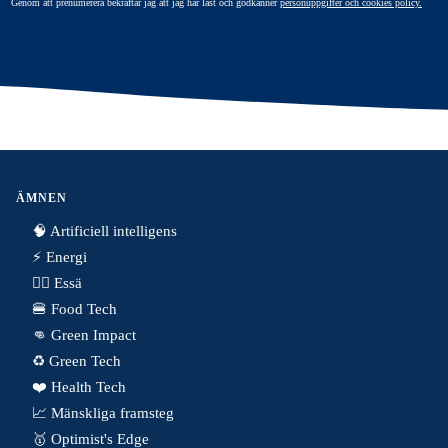
Genom att prenumerera bekräftar jag att jag har läst och godkänner
personuppgifter och cookies policy.
ÄMNEN
🧠 Artificiell intelligens
⚡️ Energi
✍🏼 Essä
🍔 Food Tech
👊 Green Impact
♻️ Green Tech
❤️ Health Tech
📈 Mänskliga framsteg
🥇 Optimist's Edge